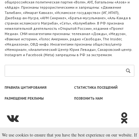
общероссийская политическая партия «Воля», АУЕ, батальоны «Азов» и
«Айдар». Признаны террористическими и запрещены: «Движение
Талибан», «Имарат Кавказ», «Исламское государство» (ИГ, ИГИЛ),
Джебхад-ан-Нусра, «АУМ Синрике», «Братья-мусульмане», «Аль-Каида в
странах исламского Магриба», «Сеть», «Колумбайн». В РФ признана
нежелательной деятельность «Открытой России», издания «Проект
Медиа». СМИ-иноагентами признаны: телеканал «Дождь», «Медуза»,
«Важные истории», «Голос Америки», радио «Свобода», The Insider,
«Медиазона», ОВД-инфо. Иноагентами признаны общество/центр
«Мемориал», «Аналитический Центр Юрия Левады», Сахаровский центр.
Instagram и Facebook (Metа) запрещены в РФ за экстремизм.
ПРАВИЛА ЦИТИРОВАНИЯ
СТАТИСТИКА ПОСЕЩЕНИЙ
РАЗМЕЩЕНИЕ РЕКЛАМЫ
ПОЗВОНИТЬ НАМ
We use cookies to ensure that you have the best experience on our website. If
© ООО «Лаборатория Новоcтей», 2003—2026.