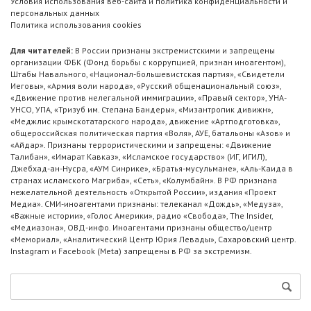
Условия использования веб-сайта и политика конфиденциальности и
персональных данных
Политика использования cookies
Для читателей:
В России признаны экстремистскими и запрещены
организации ФБК (Фонд борьбы с коррупцией, признан иноагентом),
Штабы Навального, «Национал-большевистская партия», «Свидетели
Иеговы», «Армия воли народа», «Русский общенациональный союз»,
«Движение против нелегальной иммиграции», «Правый сектор», УНА-
УНСО, УПА, «Тризуб им. Степана Бандеры», «Мизантропик дивижн»,
«Меджлис крымскотатарского народа», движение «Артподготовка»,
общероссийская политическая партия «Воля», АУЕ, батальоны «Азов» и
«Айдар». Признаны террористическими и запрещены: «Движение
Талибан», «Имарат Кавказ», «Исламское государство» (ИГ, ИГИЛ),
Джебхад-ан-Нусра, «АУМ Синрике», «Братья-мусульмане», «Аль-Каида в
странах исламского Магриба», «Сеть», «Колумбайн». В РФ признана
нежелательной деятельность «Открытой России», издания «Проект
Медиа». СМИ-иноагентами признаны: телеканал «Дождь», «Медуза»,
«Важные истории», «Голос Америки», радио «Свобода», The Insider,
«Медиазона», ОВД-инфо. Иноагентами признаны общество/центр
«Мемориал», «Аналитический Центр Юрия Левады», Сахаровский центр.
Instagram и Facebook (Metа) запрещены в РФ за экстремизм.