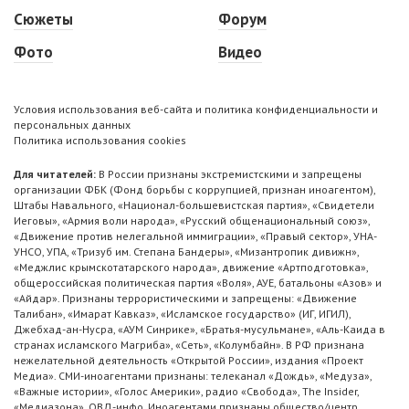
Сюжеты
Форум
Фото
Видео
Условия использования веб-сайта и политика конфиденциальности и
персональных данных
Политика использования cookies
Для читателей:
В России признаны экстремистскими и запрещены
организации ФБК (Фонд борьбы с коррупцией, признан иноагентом),
Штабы Навального, «Национал-большевистская партия», «Свидетели
Иеговы», «Армия воли народа», «Русский общенациональный союз»,
«Движение против нелегальной иммиграции», «Правый сектор», УНА-
УНСО, УПА, «Тризуб им. Степана Бандеры», «Мизантропик дивижн»,
«Меджлис крымскотатарского народа», движение «Артподготовка»,
общероссийская политическая партия «Воля», АУЕ, батальоны «Азов» и
«Айдар». Признаны террористическими и запрещены: «Движение
Талибан», «Имарат Кавказ», «Исламское государство» (ИГ, ИГИЛ),
Джебхад-ан-Нусра, «АУМ Синрике», «Братья-мусульмане», «Аль-Каида в
странах исламского Магриба», «Сеть», «Колумбайн». В РФ признана
нежелательной деятельность «Открытой России», издания «Проект
Медиа». СМИ-иноагентами признаны: телеканал «Дождь», «Медуза»,
«Важные истории», «Голос Америки», радио «Свобода», The Insider,
«Медиазона», ОВД-инфо. Иноагентами признаны общество/центр