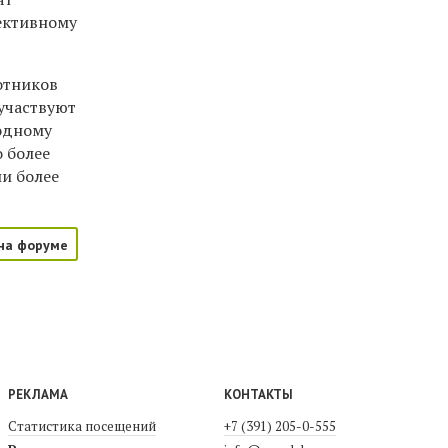
ективному
отников
участвуют
годному
о более
ли более
на форуме
РЕКЛАМА
КОНТАКТЫ
Статистика посещений
+7 (391) 205-0-555