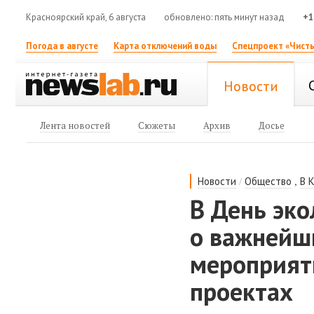
Красноярский край, 6 августа
обновлено: пять минут назад
+1
Погода в августе
Карта отключений воды
Спецпроект «Чисты
Новости
Лента новостей
Сюжеты
Архив
Досье
/
,
Новости
Общество
В 
В День эко
о важнейш
мероприят
проектах