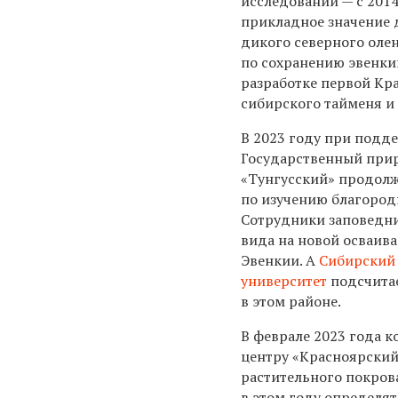
исследований — с 201
прикладное значение 
дикого северного олен
по сохранению эвенки
разработке первой Кр
сибирского тайменя и
В 2023 году при подд
Государственный при
«Тунгусский» продолж
по изучению благород
Сотрудники заповедни
вида на новой осваив
Эвенкии. А
Сибирский
университет
подсчита
в этом районе.
В феврале 2023 года 
центру «Красноярский
растительного покров
в этом году определя