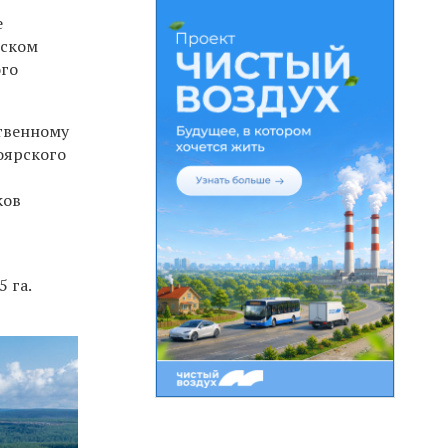
е
йском
ого
ственному
оярского
ков
 га.