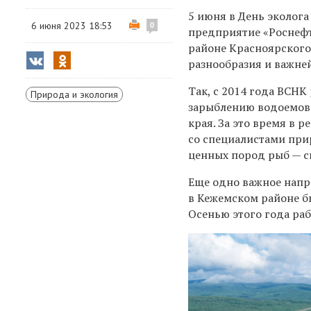
5 июня в День эколог
6 июня 2023 18:53
0
предприятие «Роснефт
районе Красноярского 
разнообразия и важне
Так, с 2014 года ВСН
Природа и экология
зарыблению водоемов
края. За это время в 
со специалистами пр
ценных пород рыб — си
Еще одно важное напр
в Кежемском районе бы
Осенью этого года ра