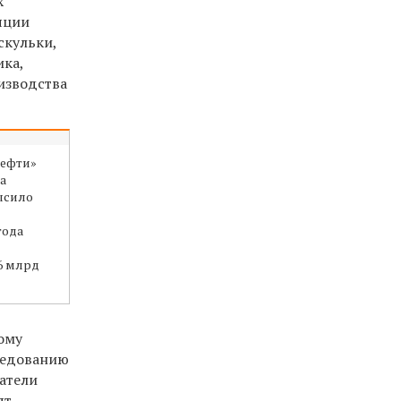
х
яции
скульки,
ика,
изводства
нефти»
а
высило
года
6 млрд
ому
ледованию
ватели
ят