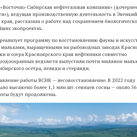
а «Восточно-Сибирская нефтегазовая компания» (дочерне
и»), ведущая производственную деятельность в Эвенки
края, рассказала о работе над сохранением биологическ
йших экопроектах.
К реализует программу по восстановлению фауны и искус
 мальками, выращенными на рыбоводных заводах Красн
реки и озера Красноярского края нефтяники совместно
иродоохранных ведомств выпустили почти миллион маль
бирского осетра, пеляди и стерляди.
авление работы ВСНК — лесовосстановление. В 2022 году
ло высажено более 1,1 млн шт. сеянцев сосны — около 365
боты будут продолжены.