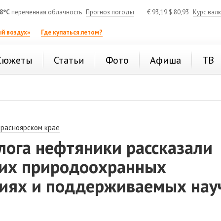
8°C
переменная облачность
Прогноз погоды
€
93,19
$
80,93
Курс вал
й воздух»
Где купаться летом?
Сюжеты
Статьи
Фото
Афиша
ТВ
Красноярском крае
лога нефтяники рассказали
их природоохранных
иях и поддерживаемых нау