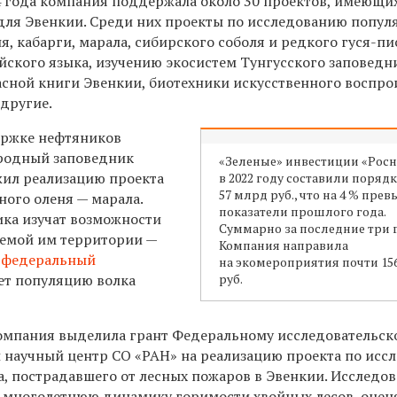
4 года компания поддержала около 30 проектов, имеющи
для Эвенкии. Среди них проекты по исследованию попул
я, кабарги, марала, сибирского соболя и редкого гуся-пи
йского языка, изучению экосистем Тунгусского заповедн
асной книги Эвенкии, биотехники искусственного воспро
 другие.
ержке нефтяников
родный заповедник
«Зеленые» инвестиции «Рос
ил реализацию проекта
в 2022 году составили порядк
57 млрд руб., что на 4 % пре
ного оленя — марала.
показатели прошлого года.
ка изучат возможности
Суммарно за последние три 
аемой им территории —
Компания направила
 федеральный
на экомероприятия почти 15
ет популяцию волка
руб.
компания выделила грант Федеральному исследовательск
 научный центр СО «РАН» на реализацию проекта по исс
а, пострадавшего от лесных пожаров в Эвенкии. Исследо
т многолетнюю динамику горимости хвойных лесов, оцен