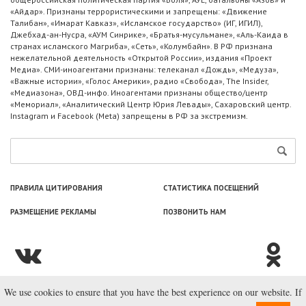
«Айдар». Признаны террористическими и запрещены: «Движение
Талибан», «Имарат Кавказ», «Исламское государство» (ИГ, ИГИЛ),
Джебхад-ан-Нусра, «АУМ Синрике», «Братья-мусульмане», «Аль-Каида в
странах исламского Магриба», «Сеть», «Колумбайн». В РФ признана
нежелательной деятельность «Открытой России», издания «Проект
Медиа». СМИ-иноагентами признаны: телеканал «Дождь», «Медуза»,
«Важные истории», «Голос Америки», радио «Свобода», The Insider,
«Медиазона», ОВД-инфо. Иноагентами признаны общество/центр
«Мемориал», «Аналитический Центр Юрия Левады», Сахаровский центр.
Instagram и Facebook (Metа) запрещены в РФ за экстремизм.
ПРАВИЛА ЦИТИРОВАНИЯ
СТАТИСТИКА ПОСЕЩЕНИЙ
РАЗМЕЩЕНИЕ РЕКЛАМЫ
ПОЗВОНИТЬ НАМ
We use cookies to ensure that you have the best experience on our website. If
© ООО «Лаборатория Новоcтей», 2003—2026.