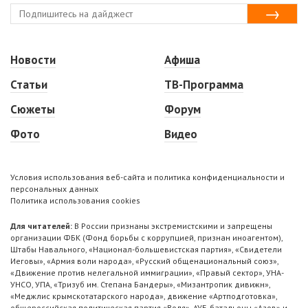
Новости
Афиша
Статьи
ТВ-Программа
Сюжеты
Форум
Фото
Видео
Условия использования веб-сайта и политика конфиденциальности и
персональных данных
Политика использования cookies
Для читателей:
В России признаны экстремистскими и запрещены
организации ФБК (Фонд борьбы с коррупцией, признан иноагентом),
Штабы Навального, «Национал-большевистская партия», «Свидетели
Иеговы», «Армия воли народа», «Русский общенациональный союз»,
«Движение против нелегальной иммиграции», «Правый сектор», УНА-
УНСО, УПА, «Тризуб им. Степана Бандеры», «Мизантропик дивижн»,
«Меджлис крымскотатарского народа», движение «Артподготовка»,
общероссийская политическая партия «Воля», АУЕ, батальоны «Азов» и