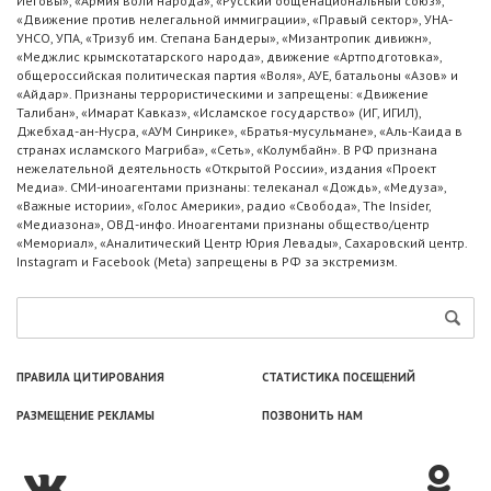
Иеговы», «Армия воли народа», «Русский общенациональный союз»,
«Движение против нелегальной иммиграции», «Правый сектор», УНА-
УНСО, УПА, «Тризуб им. Степана Бандеры», «Мизантропик дивижн»,
«Меджлис крымскотатарского народа», движение «Артподготовка»,
общероссийская политическая партия «Воля», АУЕ, батальоны «Азов» и
«Айдар». Признаны террористическими и запрещены: «Движение
Талибан», «Имарат Кавказ», «Исламское государство» (ИГ, ИГИЛ),
Джебхад-ан-Нусра, «АУМ Синрике», «Братья-мусульмане», «Аль-Каида в
странах исламского Магриба», «Сеть», «Колумбайн». В РФ признана
нежелательной деятельность «Открытой России», издания «Проект
Медиа». СМИ-иноагентами признаны: телеканал «Дождь», «Медуза»,
«Важные истории», «Голос Америки», радио «Свобода», The Insider,
«Медиазона», ОВД-инфо. Иноагентами признаны общество/центр
«Мемориал», «Аналитический Центр Юрия Левады», Сахаровский центр.
Instagram и Facebook (Metа) запрещены в РФ за экстремизм.
ПРАВИЛА ЦИТИРОВАНИЯ
СТАТИСТИКА ПОСЕЩЕНИЙ
РАЗМЕЩЕНИЕ РЕКЛАМЫ
ПОЗВОНИТЬ НАМ