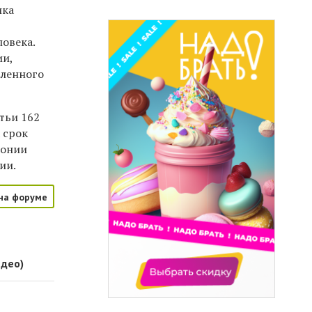
ика
овека.
ии,
пленного
тьи 162
 срок
лонии
ии.
на форуме
идео)