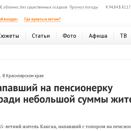
°C
облачно, без существенных осадков
Прогноз погоды
€
94,84
$
82,1
й воздух»
Где купаться летом?
Сюжеты
Статьи
Фото
Афиша
ТВ
,
В Красноярском крае
апавший на пенсионерку
 ради небольшой суммы жит
45-летний житель Канска, напавший с топором на пенсио