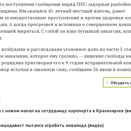
нта поступления сообщения наряд ППС задержал разбойн
енщины. Им оказался 45-летний местный житель, ранее
 за имущественные преступления и против здоровья чел
ьян. А когда протрезвел и вспомнил о совершенном деян
певшей мириться. С собой он взял бутылкой алкоголя, ку
.
возбудили и расследовали уголовное дело по части 3 ста
е наказание, которое ему грозило, — лишение свободы на
ом рецидива приговорил его к 9 годам исправительной ко
вор вступил в законную силу, сообщили 26 июня в полиц
4
Обсудить 
:
с ножом напал на сотрудницу аэропорта в Красноярске (в
рецидивист пытался ограбить инвалида (видео)