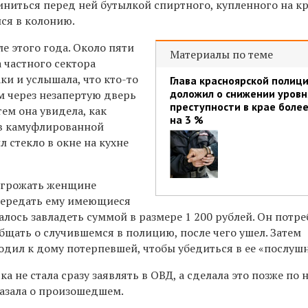
иниться перед ней бутылкой спиртного, купленного на к
лся в колонию.
ле этого года. Около пяти
Материалы по теме
 частного сектора
аки и услышала, что кто-то
Глава красноярской полиц
доложил о снижении уровн
ом через незапертую дверь
преступности в крае боле
тем она увидела, как
на 3 %
в камуфлированной
 стекло в окне на кухне
угрожать женщине
передать ему имеющиеся
далось завладеть суммой в размере 1 200 рублей. Он потр
бщать о случившемся в полицию, после чего ушел. Затем
одил к дому потерпевшей, чтобы убедиться в ее «послуш
а не стала сразу заявлять в ОВД, а сделала это позже по
казала о произошедшем.