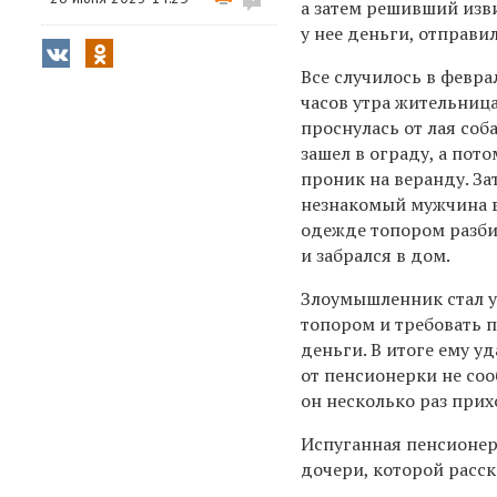
а затем решивший изв
у нее деньги, отправи
Все случилось в февра
часов утра жительница
проснулась от лая соб
зашел в ограду, а пот
проник на веранду. За
незнакомый мужчина 
одежде топором разбил
и забрался в дом.
Злоумышленник стал 
топором и требовать 
деньги. В итоге ему у
от пенсионерки не соо
он несколько раз прих
Испуганная пенсионерк
дочери, которой расс