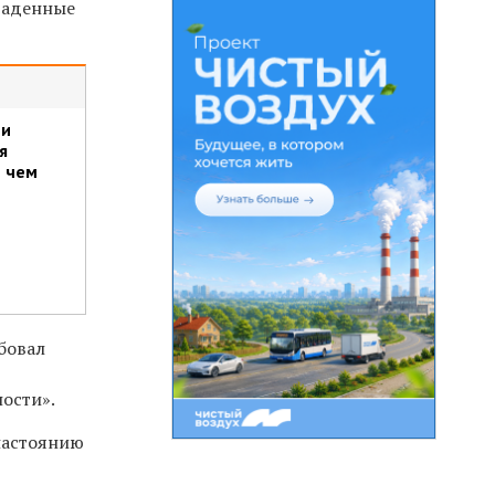
раденные
ии
я
е чем
ебовал
ности».
 настоянию