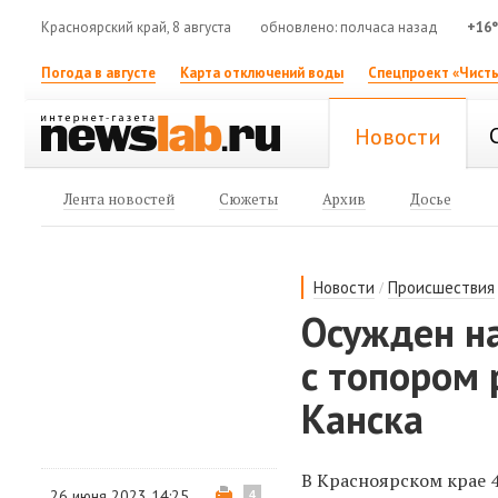
Красноярский край, 8 августа
обновлено: полчаса назад
+16
Погода в августе
Карта отключений воды
Спецпроект «Чисты
Новости
Лента новостей
Сюжеты
Архив
Досье
/
Новости
Происшествия
Осужден н
с топором
Канска
В Красноярском крае 
26 июня 2023 14:25
4