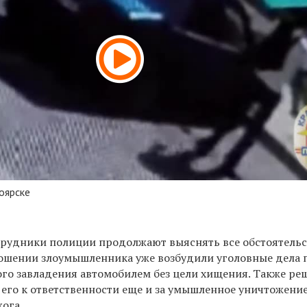
оярске
трудники полиции продолжают выяснять все обстоятельс
ошении злоумышленника уже возбудили уголовные дела 
го завладения автомобилем без цели хищения. Также ре
 его к ответственности еще и за умышленное уничтожени
ога.