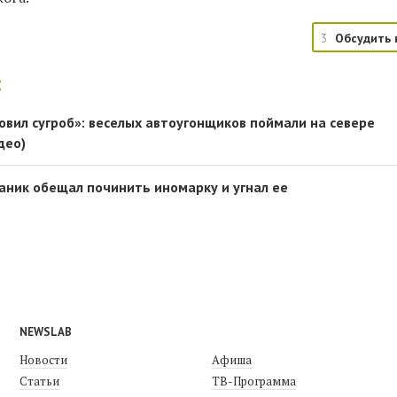
3
Обсудить 
:
овил сугроб»: веселых автоугонщиков поймали на севере
део)
аник обещал починить иномарку и угнал ее
NEWSLAB
Новости
Афиша
Статьи
ТВ-Программа