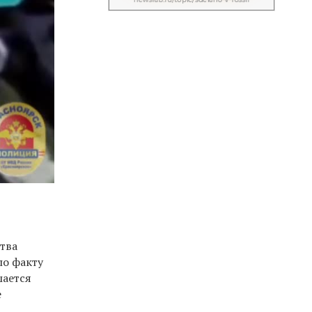
тва
по факту
шается
е