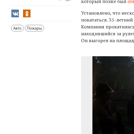
который позже был
об
Установлено, что нес
покататься. 35-летний
Компания прокатилась
Авто
Пожары
находившийся за руле
Он
выгорел на площади