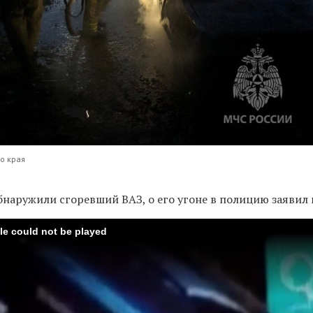
о края
обнаружили сгоревший ВАЗ, о его угоне в полицию заявил 
ile could not be played