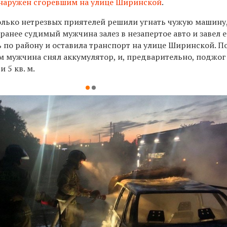
наружен сгоревшим на улице Ширинской
.
колько нетрезвых приятелей решили угнать чужую машину
 ранее судимый мужчина залез в незапертое авто и завел е
 по району и оставила транспорт на улице Ширинской. По
м мужчина снял аккумулятор, и, предварительно, поджог
 5 кв. м.