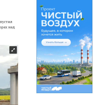
опустил
орах над