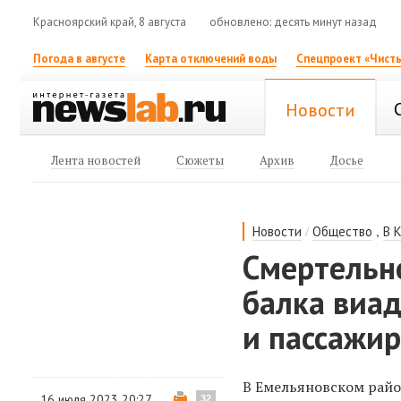
Красноярский край, 8 августа
обновлено: десять минут назад
Погода в августе
Карта отключений воды
Спецпроект «Чисты
Новости
Лента новостей
Сюжеты
Архив
Досье
/
,
Новости
Общество
В 
Смертельн
балка виа
и пассажи
В Емельяновском райо
16 июля 2023 20:27
32