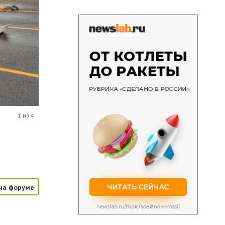
1 из 4
на форуме