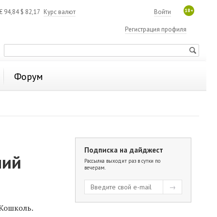
18+
€
94,84
$
82,17
Курс валют
Войти
Регистрация профиля
Форум
Подписка на дайджест
ний
Рассылка выходит раз в сутки по
вечерам.
 Кошколь.