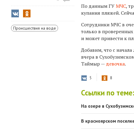
По данным ГУ
МЧС
, т
купания пляжей. Сейча
Сотрудники МЧС в оче
Происшествия на воде
только в проверенных
и может привести к п
Добавим, что с начала
вчера в Сухобузимско
Таймыр —
девочка
.
5
8
Ссылки по теме
На озере в Сухобузимс
В красноярском поселк