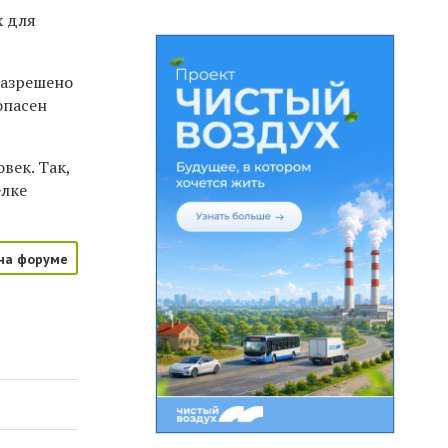
х для
разрешено
опасен
век. Так,
елке
на форуме