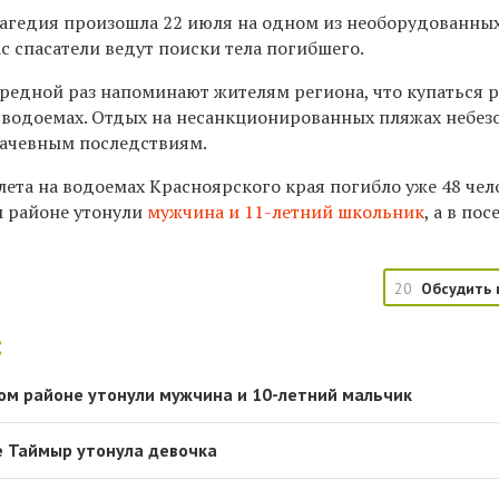
рагедия произошла 22 июля на одном из необорудованны
с спасатели ведут поиски тела погибшего.
редной раз напоминают жителям региона, что купаться 
 водоемах. Отдых на несанкционированных пляжах небез
лачевным последствиям.
 лета на водоемах Красноярского края погибло уже 48 чело
м районе утонули
мужчина и 11-летний школьник
, а в пос
20
Обсудить 
:
ком районе утонули мужчина и 10-летний мальчик
е Таймыр утонула девочка