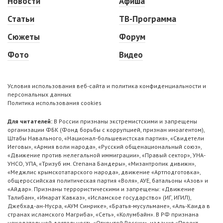
Новости
Афиша
Статьи
ТВ-Программа
Сюжеты
Форум
Фото
Видео
Условия использования веб-сайта и политика конфиденциальности и
персональных данных
Политика использования cookies
Для читателей:
В России признаны экстремистскими и запрещены
организации ФБК (Фонд борьбы с коррупцией, признан иноагентом),
Штабы Навального, «Национал-большевистская партия», «Свидетели
Иеговы», «Армия воли народа», «Русский общенациональный союз»,
«Движение против нелегальной иммиграции», «Правый сектор», УНА-
УНСО, УПА, «Тризуб им. Степана Бандеры», «Мизантропик дивижн»,
«Меджлис крымскотатарского народа», движение «Артподготовка»,
общероссийская политическая партия «Воля», АУЕ, батальоны «Азов» и
«Айдар». Признаны террористическими и запрещены: «Движение
Талибан», «Имарат Кавказ», «Исламское государство» (ИГ, ИГИЛ),
Джебхад-ан-Нусра, «АУМ Синрике», «Братья-мусульмане», «Аль-Каида в
странах исламского Магриба», «Сеть», «Колумбайн». В РФ признана
нежелательной деятельность «Открытой России», издания «Проект