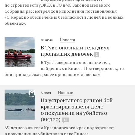
по строительству, ЖКХ и ГО и ЧС Законодательного
Собрания рассмотрел ход исполнения постановления
«О мерах по обеспечению безопасности людей на водных
объектах».
Новости
10 июля
В Туве опознали тела двух
пропавших девочек
1
В Туве завершили опознание тел,
найденных в Енисее. Подтвердилось, что
они принадлежат ранее пропавшим девочкам.
Новости
8 июля
На устроившего речной бой
красноярца завели дело
о покушении на убийство
(видео)
12
65-летнего жителя Красноярского края подозревают
в покушении на убийство на реке Енисее.