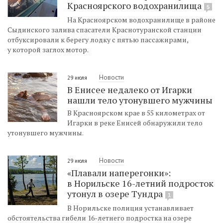
Красноярского водохранилища
5
На Красноярском водохранилище в районе
Сыдинского залива спасатели Краснотуранской станции
отбуксировали к берегу лодку с пятью пассажирами,
у которой заглох мотор.
Новости
29 июля
В Енисее недалеко от Игарки
нашли тело утонувшего мужчины
В Красноярском крае в 55 километрах от
Игарки в реке Енисей обнаружили тело
утонувшего мужчины.
Новости
29 июля
«Плавали наперегонки»:
в Норильске 16-летний подросток
утонул в озере Тундра
1
В Норильске полиция устанавливает
обстоятельства гибели 16-летнего подростка на озере