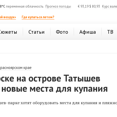
8°C
переменная облачность
Прогноз погоды
€
93,19
$
80,93
Курс вал
й воздух»
Где купаться летом?
Сюжеты
Статьи
Фото
Афиша
ТВ
Красноярском крае
ске на острове Татышев
 новые места для купания
шев-парке хотят оборудовать места для купания и пляжн