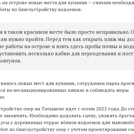
 на острове новые места для купания — сначала необход
боты по благоустройству водоемов.
 в таком красивом месте было просто неправильно. 
нам нужно пройти. Перед тем как открыть пляж мы д
е работы на острове и взять здесь пробы почвы и вод
 установить несколько кабин для переодевания и пост
Ковтунов.
явилось новых мест для купания, сотрудники парка прос
ься на несанкционированных пляжах и соблюдать меры
ве.
тройство озер на Татышеве идет с осени 2022 года. До с
 закончить. Необходимо доделать сцену, уложить брусча
дусы у деревянных террас вблизи водоемов для маломоб
бот по благоустройству озер с учетом проектирования со