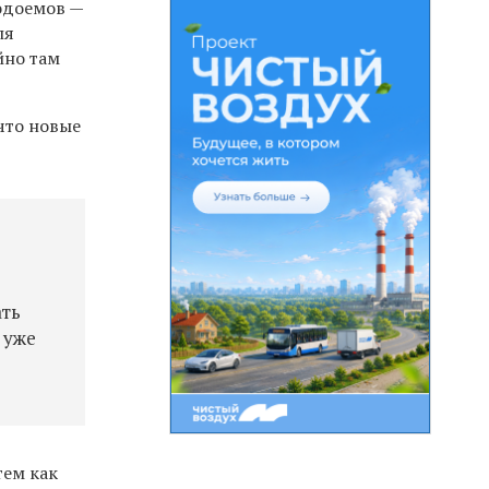
водоемов —
ля
йно там
что новые
ать
 уже
тем как