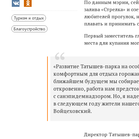
По данным мэрии, сей
залива «Стрелка» и оз
любителей прогулок, н
Туризм и отдых
плавать и принимать 
Благоустройство
Первый заместитель г
места для купания мо
«Развитие Татышев-парка на особ
комфортным для отдыха горожан
ближайшем будущем мы собираемс
откровенно, работа нам предстои
с санэпидемнадзором. Но, я над
в следующем году жители нашего
Войцеховский.
Директор Татышев-пар