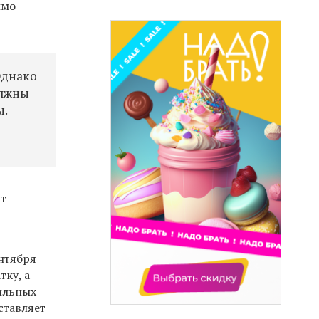
имо
Однако
олжны
ы.
ят
ентября
тку, а
ильных
ставляет