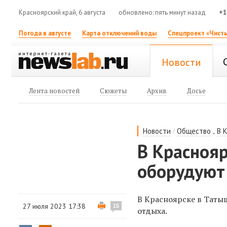
Красноярский край, 6 августа
обновлено: пять минут назад
+1
Погода в августе
Карта отключений воды
Спецпроект «Чисты
Новости
Лента новостей
Сюжеты
Архив
Досье
/
,
Новости
Общество
В 
В Краснояр
оборудуют
В Красноярске в Таты
27 июля 2023 17:38
15
отдыха.