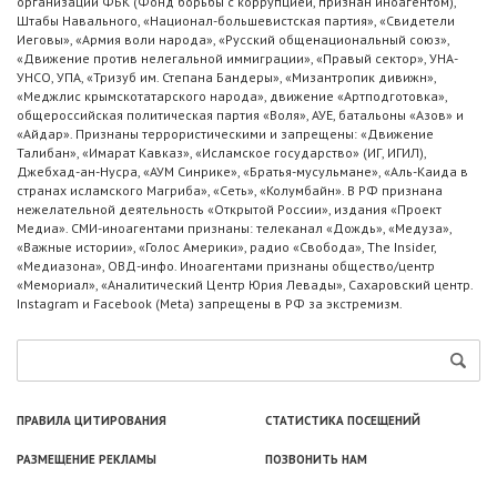
организации ФБК (Фонд борьбы с коррупцией, признан иноагентом),
Штабы Навального, «Национал-большевистская партия», «Свидетели
Иеговы», «Армия воли народа», «Русский общенациональный союз»,
«Движение против нелегальной иммиграции», «Правый сектор», УНА-
УНСО, УПА, «Тризуб им. Степана Бандеры», «Мизантропик дивижн»,
«Меджлис крымскотатарского народа», движение «Артподготовка»,
общероссийская политическая партия «Воля», АУЕ, батальоны «Азов» и
«Айдар». Признаны террористическими и запрещены: «Движение
Талибан», «Имарат Кавказ», «Исламское государство» (ИГ, ИГИЛ),
Джебхад-ан-Нусра, «АУМ Синрике», «Братья-мусульмане», «Аль-Каида в
странах исламского Магриба», «Сеть», «Колумбайн». В РФ признана
нежелательной деятельность «Открытой России», издания «Проект
Медиа». СМИ-иноагентами признаны: телеканал «Дождь», «Медуза»,
«Важные истории», «Голос Америки», радио «Свобода», The Insider,
«Медиазона», ОВД-инфо. Иноагентами признаны общество/центр
«Мемориал», «Аналитический Центр Юрия Левады», Сахаровский центр.
Instagram и Facebook (Metа) запрещены в РФ за экстремизм.
ПРАВИЛА ЦИТИРОВАНИЯ
СТАТИСТИКА ПОСЕЩЕНИЙ
РАЗМЕЩЕНИЕ РЕКЛАМЫ
ПОЗВОНИТЬ НАМ