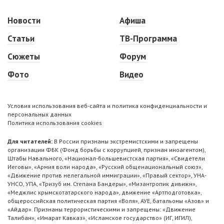
Новости
Афиша
Статьи
ТВ-Программа
Сюжеты
Форум
Фото
Видео
Условия использования веб-сайта и политика конфиденциальности и
персональных данных
Политика использования cookies
Для читателей:
В России признаны экстремистскими и запрещены
организации ФБК (Фонд борьбы с коррупцией, признан иноагентом),
Штабы Навального, «Национал-большевистская партия», «Свидетели
Иеговы», «Армия воли народа», «Русский общенациональный союз»,
«Движение против нелегальной иммиграции», «Правый сектор», УНА-
УНСО, УПА, «Тризуб им. Степана Бандеры», «Мизантропик дивижн»,
«Меджлис крымскотатарского народа», движение «Артподготовка»,
общероссийская политическая партия «Воля», АУЕ, батальоны «Азов» и
«Айдар». Признаны террористическими и запрещены: «Движение
Талибан», «Имарат Кавказ», «Исламское государство» (ИГ, ИГИЛ),