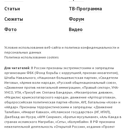
Статьи
ТВ-Программа
Сюжеты
Форум
Фото
Видео
Условия использования веб-сайта и политика конфиденциальности и
персональных данных
Политика использования cookies
Для читателей:
В России признаны экстремистскими и запрещены
организации ФБК (Фонд борьбы с коррупцией, признан иноагентом),
Штабы Навального, «Национал-большевистская партия», «Свидетели
Иеговы», «Армия воли народа», «Русский общенациональный союз»,
«Движение против нелегальной иммиграции», «Правый сектор», УНА-
УНСО, УПА, «Тризуб им. Степана Бандеры», «Мизантропик дивижн»,
«Меджлис крымскотатарского народа», движение «Артподготовка»,
общероссийская политическая партия «Воля», АУЕ, батальоны «Азов» и
«Айдар». Признаны террористическими и запрещены: «Движение
Талибан», «Имарат Кавказ», «Исламское государство» (ИГ, ИГИЛ),
Джебхад-ан-Нусра, «АУМ Синрике», «Братья-мусульмане», «Аль-Каида в
странах исламского Магриба», «Сеть», «Колумбайн». В РФ признана
нежелательной деятельность «Открытой России», издания «Проект