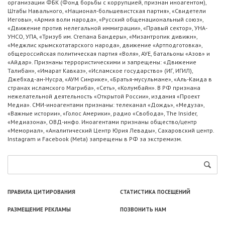
организации ФБК (Фонд борьбы с коррупцией, признан иноагентом),
Штабы Навального, «Национал-большевистская партия», «Свидетели
Иеговы», «Армия воли народа», «Русский общенациональный союз»,
«Движение против нелегальной иммиграции», «Правый сектор», УНА-
УНСО, УПА, «Тризуб им. Степана Бандеры», «Мизантропик дивижн»,
«Меджлис крымскотатарского народа», движение «Артподготовка»,
общероссийская политическая партия «Воля», АУЕ, батальоны «Азов» и
«Айдар». Признаны террористическими и запрещены: «Движение
Талибан», «Имарат Кавказ», «Исламское государство» (ИГ, ИГИЛ),
Джебхад-ан-Нусра, «АУМ Синрике», «Братья-мусульмане», «Аль-Каида в
странах исламского Магриба», «Сеть», «Колумбайн». В РФ признана
нежелательной деятельность «Открытой России», издания «Проект
Медиа». СМИ-иноагентами признаны: телеканал «Дождь», «Медуза»,
«Важные истории», «Голос Америки», радио «Свобода», The Insider,
«Медиазона», ОВД-инфо. Иноагентами признаны общество/центр
«Мемориал», «Аналитический Центр Юрия Левады», Сахаровский центр.
Instagram и Facebook (Metа) запрещены в РФ за экстремизм.
ПРАВИЛА ЦИТИРОВАНИЯ
СТАТИСТИКА ПОСЕЩЕНИЙ
РАЗМЕЩЕНИЕ РЕКЛАМЫ
ПОЗВОНИТЬ НАМ