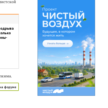
мистской
подрыва
колько
оны-
режима.
на форуме