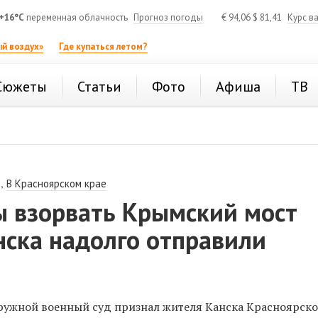
+16°C
переменная облачность
Прогноз погоды
€
94,06
$
81,41
Курс в
й воздух»
Где купаться летом?
Сюжеты
Статьи
Фото
Афиша
ТВ
,
В Красноярском крае
ы взорвать Крымский мост
нска надолго отправили
ужной военный суд признал жителя Канска Красноярско