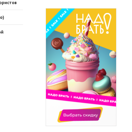
рористов
о)
ой