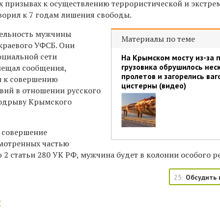
 призывах к осуществлению террористической и экстре
ворил к 7 годам лишения свободы.
ельность мужчины
Материалы по теме
краевого
УФСБ. Они
социальной сети
На Крымском мосту из-за 
грузовика обрушилось нес
мещал сообщения,
пролетов и загорелись ваг
 к совершению
цистерны (видео)
вий в отношении русского
 подрыву Крымского
а
совершение
мотренных
частью
ью 2 статьи 280 УК РФ, мужчина будет в колонии особого 
25
Обсудить 
: