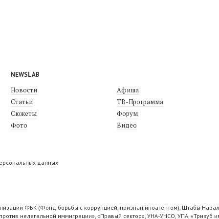
NEWSLAB
Новости
Афиша
Статьи
ТВ-Программа
Сюжеты
Форум
Фото
Видео
персональных данных
низации ФБК (Фонд борьбы с коррупцией, признан иноагентом), Штабы Навал
ротив нелегальной иммиграции», «Правый сектор», УНА-УНСО, УПА, «Тризуб и