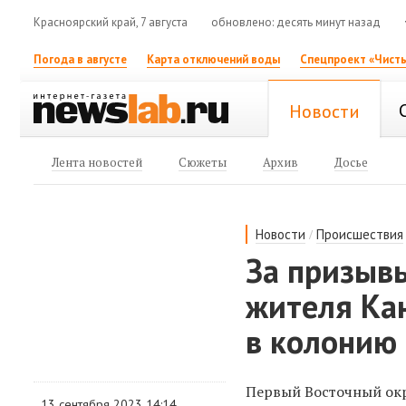
Красноярский край, 7 августа
обновлено: десять минут назад
Погода в августе
Карта отключений воды
Спецпроект «Чисты
Новости
Лента новостей
Сюжеты
Архив
Досье
/
Новости
Происшествия
За призыв
жителя Ка
в колонию
Первый Восточный окр
13 сентября 2023 14:14