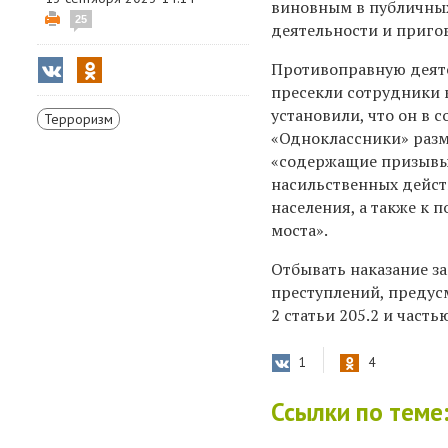
виновным в публичных
25
деятельности и приго
Противоправную деят
пресекли сотрудники 
установили, что он в 
Терроризм
«Одноклассники» раз
«содержащие призывы
насильственных дейст
населения, а также к
моста».
Отбывать наказание з
преступлений
,
предус
2 статьи 205.2 и част
1
4
Ссылки по теме