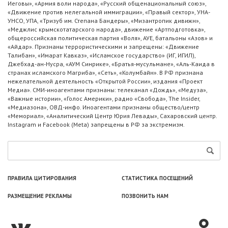
Иеговы», «Армия воли народа», «Русский общенациональный союз»,
«Движение против нелегальной иммиграции», «Правый сектор», УНА-
УНСО, УПА, «Тризуб им. Степана Бандеры», «Мизантропик дивижн»,
«Меджлис крымскотатарского народа», движение «Артподготовка»,
общероссийская политическая партия «Воля», АУЕ, батальоны «Азов» и
«Айдар». Признаны террористическими и запрещены: «Движение
Талибан», «Имарат Кавказ», «Исламское государство» (ИГ, ИГИЛ),
Джебхад-ан-Нусра, «АУМ Синрике», «Братья-мусульмане», «Аль-Каида в
странах исламского Магриба», «Сеть», «Колумбайн». В РФ признана
нежелательной деятельность «Открытой России», издания «Проект
Медиа». СМИ-иноагентами признаны: телеканал «Дождь», «Медуза»,
«Важные истории», «Голос Америки», радио «Свобода», The Insider,
«Медиазона», ОВД-инфо. Иноагентами признаны общество/центр
«Мемориал», «Аналитический Центр Юрия Левады», Сахаровский центр.
Instagram и Facebook (Metа) запрещены в РФ за экстремизм.
ПРАВИЛА ЦИТИРОВАНИЯ
СТАТИСТИКА ПОСЕЩЕНИЙ
РАЗМЕЩЕНИЕ РЕКЛАМЫ
ПОЗВОНИТЬ НАМ