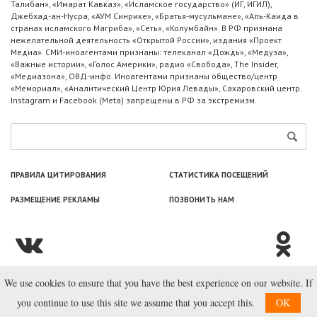
Талибан», «Имарат Кавказ», «Исламское государство» (ИГ, ИГИЛ),
Джебхад-ан-Нусра, «АУМ Синрике», «Братья-мусульмане», «Аль-Каида в
странах исламского Магриба», «Сеть», «Колумбайн». В РФ признана
нежелательной деятельность «Открытой России», издания «Проект
Медиа». СМИ-иноагентами признаны: телеканал «Дождь», «Медуза»,
«Важные истории», «Голос Америки», радио «Свобода», The Insider,
«Медиазона», ОВД-инфо. Иноагентами признаны общество/центр
«Мемориал», «Аналитический Центр Юрия Левады», Сахаровский центр.
Instagram и Facebook (Metа) запрещены в РФ за экстремизм.
ПРАВИЛА ЦИТИРОВАНИЯ
СТАТИСТИКА ПОСЕЩЕНИЙ
РАЗМЕЩЕНИЕ РЕКЛАМЫ
ПОЗВОНИТЬ НАМ
We use cookies to ensure that you have the best experience on our website. If
© ООО «Лаборатория Новоcтей», 2003—2026.
you continue to use this site we assume that you accept this.
OK