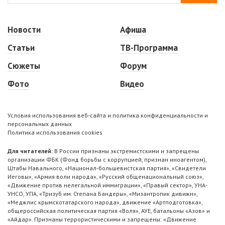
Новости
Афиша
Статьи
ТВ-Программа
Сюжеты
Форум
Фото
Видео
Условия использования веб-сайта и политика конфиденциальности и
персональных данных
Политика использования cookies
Для читателей:
В России признаны экстремистскими и запрещены
организации ФБК (Фонд борьбы с коррупцией, признан иноагентом),
Штабы Навального, «Национал-большевистская партия», «Свидетели
Иеговы», «Армия воли народа», «Русский общенациональный союз»,
«Движение против нелегальной иммиграции», «Правый сектор», УНА-
УНСО, УПА, «Тризуб им. Степана Бандеры», «Мизантропик дивижн»,
«Меджлис крымскотатарского народа», движение «Артподготовка»,
общероссийская политическая партия «Воля», АУЕ, батальоны «Азов» и
«Айдар». Признаны террористическими и запрещены: «Движение