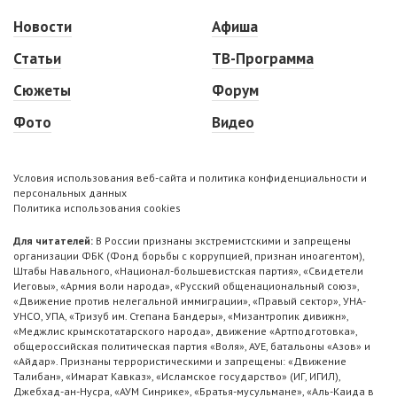
Новости
Афиша
Статьи
ТВ-Программа
Сюжеты
Форум
Фото
Видео
Условия использования веб-сайта и политика конфиденциальности и
персональных данных
Политика использования cookies
Для читателей:
В России признаны экстремистскими и запрещены
организации ФБК (Фонд борьбы с коррупцией, признан иноагентом),
Штабы Навального, «Национал-большевистская партия», «Свидетели
Иеговы», «Армия воли народа», «Русский общенациональный союз»,
«Движение против нелегальной иммиграции», «Правый сектор», УНА-
УНСО, УПА, «Тризуб им. Степана Бандеры», «Мизантропик дивижн»,
«Меджлис крымскотатарского народа», движение «Артподготовка»,
общероссийская политическая партия «Воля», АУЕ, батальоны «Азов» и
«Айдар». Признаны террористическими и запрещены: «Движение
Талибан», «Имарат Кавказ», «Исламское государство» (ИГ, ИГИЛ),
Джебхад-ан-Нусра, «АУМ Синрике», «Братья-мусульмане», «Аль-Каида в