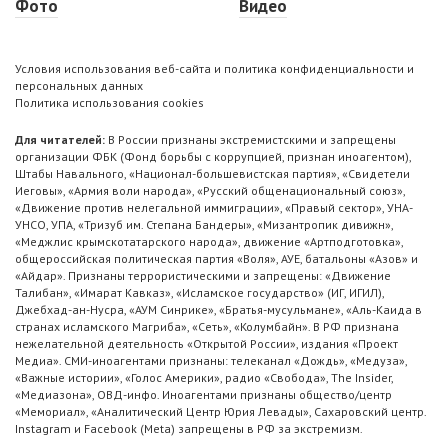
Фото
Видео
Условия использования веб-сайта и политика конфиденциальности и
персональных данных
Политика использования cookies
Для читателей:
В России признаны экстремистскими и запрещены
организации ФБК (Фонд борьбы с коррупцией, признан иноагентом),
Штабы Навального, «Национал-большевистская партия», «Свидетели
Иеговы», «Армия воли народа», «Русский общенациональный союз»,
«Движение против нелегальной иммиграции», «Правый сектор», УНА-
УНСО, УПА, «Тризуб им. Степана Бандеры», «Мизантропик дивижн»,
«Меджлис крымскотатарского народа», движение «Артподготовка»,
общероссийская политическая партия «Воля», АУЕ, батальоны «Азов» и
«Айдар». Признаны террористическими и запрещены: «Движение
Талибан», «Имарат Кавказ», «Исламское государство» (ИГ, ИГИЛ),
Джебхад-ан-Нусра, «АУМ Синрике», «Братья-мусульмане», «Аль-Каида в
странах исламского Магриба», «Сеть», «Колумбайн». В РФ признана
нежелательной деятельность «Открытой России», издания «Проект
Медиа». СМИ-иноагентами признаны: телеканал «Дождь», «Медуза»,
«Важные истории», «Голос Америки», радио «Свобода», The Insider,
«Медиазона», ОВД-инфо. Иноагентами признаны общество/центр
«Мемориал», «Аналитический Центр Юрия Левады», Сахаровский центр.
Instagram и Facebook (Metа) запрещены в РФ за экстремизм.