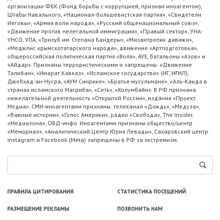
организации ФБК (Фонд борьбы с коррупцией, признан иноагентом),
Штабы Навального, «Национал-большевистская партия», «Свидетели
Иеговы», «Армия воли народа», «Русский общенациональный союз»,
«Движение против нелегальной иммиграции», «Правый сектор», УНА-
УНСО, УПА, «Тризуб им. Степана Бандеры», «Мизантропик дивижн»,
«Меджлис крымскотатарского народа», движение «Артподготовка»,
общероссийская политическая партия «Воля», АУЕ, батальоны «Азов» и
«Айдар». Признаны террористическими и запрещены: «Движение
Талибан», «Имарат Кавказ», «Исламское государство» (ИГ, ИГИЛ),
Джебхад-ан-Нусра, «АУМ Синрике», «Братья-мусульмане», «Аль-Каида в
странах исламского Магриба», «Сеть», «Колумбайн». В РФ признана
нежелательной деятельность «Открытой России», издания «Проект
Медиа». СМИ-иноагентами признаны: телеканал «Дождь», «Медуза»,
«Важные истории», «Голос Америки», радио «Свобода», The Insider,
«Медиазона», ОВД-инфо. Иноагентами признаны общество/центр
«Мемориал», «Аналитический Центр Юрия Левады», Сахаровский центр.
Instagram и Facebook (Metа) запрещены в РФ за экстремизм.
ПРАВИЛА ЦИТИРОВАНИЯ
СТАТИСТИКА ПОСЕЩЕНИЙ
РАЗМЕЩЕНИЕ РЕКЛАМЫ
ПОЗВОНИТЬ НАМ