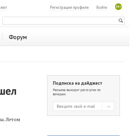
18+
алют
Регистрация профиля
Войти
Форум
Подписка на дайджест
ошел
Рассылка выходит раз в сутки по
вечерам.
ы. Л
етом
я