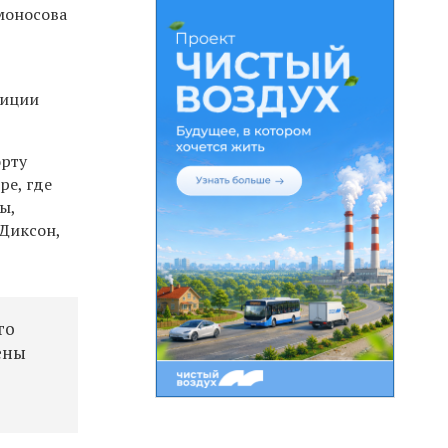
моносова
диции
орту
ре, где
ы,
 Диксон,
го
ены