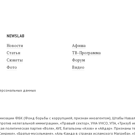
NEWSLAB
Новости
Афиша
Статьи
ТВ-Программа
Сюжеты
Форум
Фото
Видео
персональных данных
низации ФБК (Фонд борьбы с коррупцией, признан иноагентом), Штабы Навал
ротив нелегальной иммиграции», «Правый сектор», УНА-УНСО, УПА, «Тризуб и
ая политическая партия «Воля», АУЕ, батальоны «Азов» и «Айдар». Признаны
 Синрике», «Братья-мусульмане», «Аль-Каида в странах исламского Магриба», 