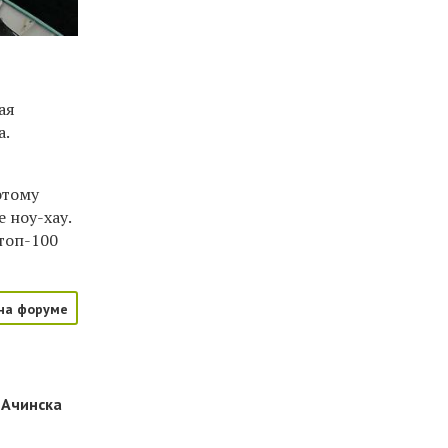
ая
а.
этому
 ноу-хау.
 топ-100
на форуме
 Ачинска