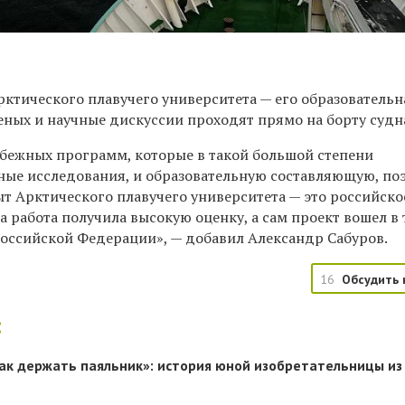
рктического плавучего университета — его образовательн
еных и научные дискуссии проходят прямо на борту судн
убежных программ, которые в такой большой степени
ные исследования, и образовательную составляющую, по
ыт Арктического плавучего университета — это российское
а работа получила высокую оценку, а сам проект вошел в
оссийской Федерации», — добавил Александр Сабуров.
16
Обсудить 
:
 как держать паяльник»: история юной изобретательницы из