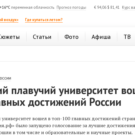
+16°C
переменная облачность
Прогноз погоды
€
94,06
$
81,41
Курс в
й воздух»
Где купаться летом?
Сюжеты
Статьи
Фото
Афиша
ТВ
России
ий плавучий университет в
авных достижений России
 университет вошел в топ-100 главных достижений стран
ия.рф» было запущено голосование за лучшие достижени
ошли в том числе и образовательные и научные проекты.