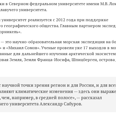
ки в Северном федеральном университете имени М.В. Ло
плавучего университета.
й университет
реализуется с 2012 года при поддержке
го географического общества. Главным партнером экспе
орникель».
 — это научно-образовательная морская экспедиция на б
 и «Михаил Сомов». Ученые провели уже 17 выходов в мо
анные для дальнейшего изучения арктической экосистем
овая Земля, Земля Франца-Иосифа, Шпицберген, острова
 научной точки зрения регион и для России, и для все
 влияют климатические изменения — здесь они выраж
 чем, например, в средней полосе», — рассказал
его университета Александр Сабуров.