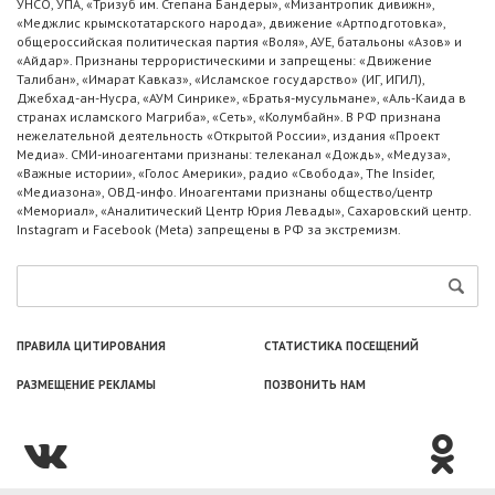
УНСО, УПА, «Тризуб им. Степана Бандеры», «Мизантропик дивижн»,
«Меджлис крымскотатарского народа», движение «Артподготовка»,
общероссийская политическая партия «Воля», АУЕ, батальоны «Азов» и
«Айдар». Признаны террористическими и запрещены: «Движение
Талибан», «Имарат Кавказ», «Исламское государство» (ИГ, ИГИЛ),
Джебхад-ан-Нусра, «АУМ Синрике», «Братья-мусульмане», «Аль-Каида в
странах исламского Магриба», «Сеть», «Колумбайн». В РФ признана
нежелательной деятельность «Открытой России», издания «Проект
Медиа». СМИ-иноагентами признаны: телеканал «Дождь», «Медуза»,
«Важные истории», «Голос Америки», радио «Свобода», The Insider,
«Медиазона», ОВД-инфо. Иноагентами признаны общество/центр
«Мемориал», «Аналитический Центр Юрия Левады», Сахаровский центр.
Instagram и Facebook (Metа) запрещены в РФ за экстремизм.
ПРАВИЛА ЦИТИРОВАНИЯ
СТАТИСТИКА ПОСЕЩЕНИЙ
РАЗМЕЩЕНИЕ РЕКЛАМЫ
ПОЗВОНИТЬ НАМ