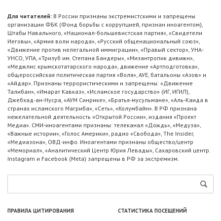
Для читателей:
В России признаны экстремистскими и запрещены
организации ФБК (Фонд борьбы с коррупцией, признан иноагентом),
Штабы Навального, «Национал-большевистская партия», «Свидетели
Иеговы», «Армия воли народа», «Русский общенациональный союз»,
«Движение против нелегальной иммиграции», «Правый сектор», УНА-
УНСО, УПА, «Тризуб им. Степана Бандеры», «Мизантропик дивижн»,
«Меджлис крымскотатарского народа», движение «Артподготовка»,
общероссийская политическая партия «Воля», АУЕ, батальоны «Азов» и
«Айдар». Признаны террористическими и запрещены: «Движение
Талибан», «Имарат Кавказ», «Исламское государство» (ИГ, ИГИЛ),
Джебхад-ан-Нусра, «АУМ Синрике», «Братья-мусульмане», «Аль-Каида в
странах исламского Магриба», «Сеть», «Колумбайн». В РФ признана
нежелательной деятельность «Открытой России», издания «Проект
Медиа». СМИ-иноагентами признаны: телеканал «Дождь», «Медуза»,
«Важные истории», «Голос Америки», радио «Свобода», The Insider,
«Медиазона», ОВД-инфо. Иноагентами признаны общество/центр
«Мемориал», «Аналитический Центр Юрия Левады», Сахаровский центр.
Instagram и Facebook (Metа) запрещены в РФ за экстремизм.
ПРАВИЛА ЦИТИРОВАНИЯ
СТАТИСТИКА ПОСЕЩЕНИЙ