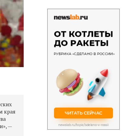
тских
м края
тва
и», —