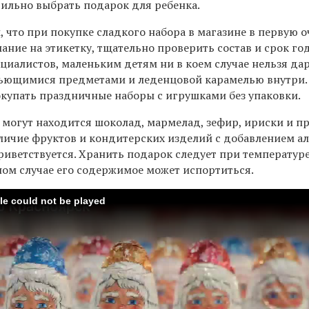
вильно выбрать подарок для ребенка.
 что при покупке сладкого набора в магазине в первую 
ание на этикетку, тщательно проверить состав и срок го
циалистов, маленьким детям ни в коем случае нельзя да
бьющимися предметами и леденцовой карамелью внутри.
окупать праздничные наборы с игрушками без упаковки.
 могут находится шоколад, мармелад, зефир, ириски и п
аличие фруктов и кондитерских изделий с добавлением а
риветствуется. Хранить подарок следует при температуре
ном случае его содержимое может испортиться.
ile could not be played