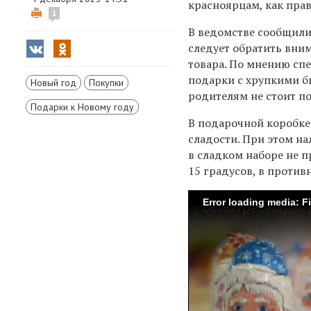
красноярцам, как пра
1
В ведомстве сообщили,
следует обратить вним
товара. По мнению спе
подарки с хрупкими 
Новый год
Покупки
родителям не стоит п
Подарки к Новому году
В подарочной коробке
сладости. При этом н
в сладком наборе не п
15 градусов, в против
Error loading media: F