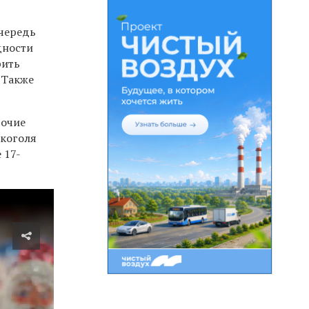
очередь
дности
рить
 Также
рочие
лкоголя
 17-