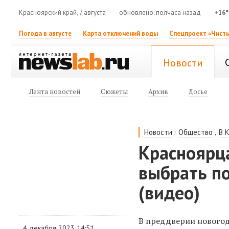
Красноярский край, 7 августа
обновлено: полчаса назад
+16°
Погода в августе
Карта отключений воды
Спецпроект «Чисты
Новости
Лента новостей
Сюжеты
Архив
Досье
/
,
Новости
Общество
В 
Красноярца
выбрать по
(видео)
В преддверии новогод
4 декабря 2023 14:51