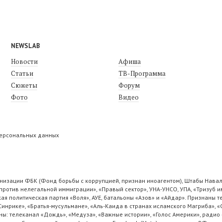
NEWSLAB
Новости
Афиша
Статьи
ТВ-Программа
Сюжеты
Форум
Фото
Видео
персональных данных
низации ФБК (Фонд борьбы с коррупцией, признан иноагентом), Штабы Навал
ротив нелегальной иммиграции», «Правый сектор», УНА-УНСО, УПА, «Тризуб и
ая политическая партия «Воля», АУЕ, батальоны «Азов» и «Айдар». Признаны
 Синрике», «Братья-мусульмане», «Аль-Каида в странах исламского Магриба», 
ы: телеканал «Дождь», «Медуза», «Важные истории», «Голос Америки», радио 