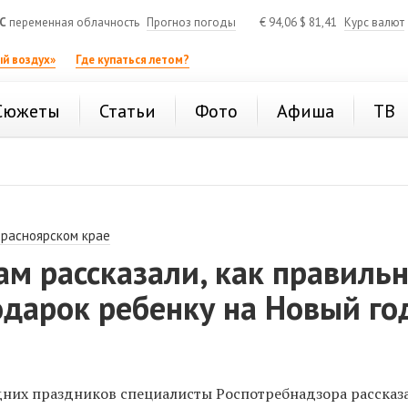
C
переменная облачность
Прогноз погоды
€
94,06
$
81,41
Курс валют
й воздух»
Где купаться летом?
Сюжеты
Статьи
Фото
Афиша
ТВ
Красноярском крае
м рассказали, как правиль
дарок ребенку на Новый го
них праздников специалисты Роспотребнадзора рассказ