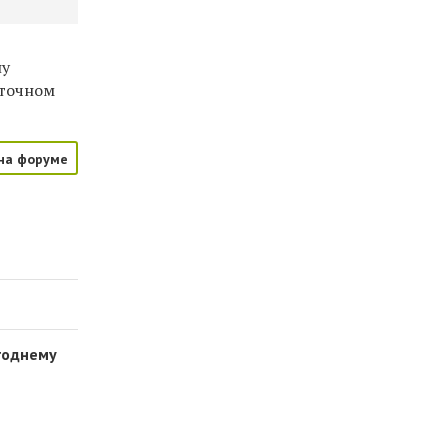
ну
уточном
на форуме
годнему