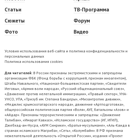
Статьи
ТВ-Программа
Сюжеты
Форум
Фото
Видео
Условия использования веб-сайта и политика конфиденциальности и
персональных данных
Политика использования cookies
Для читателей:
В России признаны экстремистскими и запрещены
организации ФБК (Фонд борьбы с коррупцией, признан иноагентом),
Штабы Навального, «Национал-большевистская партия», «Свидетели
Иеговы», «Армия воли народа», «Русский общенациональный союз»,
«Движение против нелегальной иммиграции», «Правый сектор», УНА-
УНСО, УПА, «Тризуб им. Степана Бандеры», «Мизантропик дивижн»,
«Меджлис крымскотатарского народа», движение «Артподготовка»,
общероссийская политическая партия «Воля», АУЕ, батальоны «Азов» и
«Айдар». Признаны террористическими и запрещены: «Движение
Талибан», «Имарат Кавказ», «Исламское государство» (ИГ, ИГИЛ),
Джебхад-ан-Нусра, «АУМ Синрике», «Братья-мусульмане», «Аль-Каида в
странах исламского Магриба», «Сеть», «Колумбайн». В РФ признана
нежелательной деятельность «Открытой России», издания «Проект