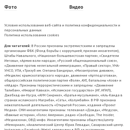
Фото
Видео
Условия использования веб-сайта и политика конфиденциальности и
персональных данных
Политика использования cookies
Для читателей:
В России признаны экстремистскими и запрещены
организации ФБК (Фонд борьбы с коррупцией, признан иноагентом),
Штабы Навального, «Национал-большевистская партия», «Свидетели
Иеговы», «Армия воли народа», «Русский общенациональный союз»,
«Движение против нелегальной иммиграции», «Правый сектор», УНА-
УНСО, УПА, «Тризуб им. Степана Бандеры», «Мизантропик дивижн»,
«Меджлис крымскотатарского народа», движение «Артподготовка»,
общероссийская политическая партия «Воля», АУЕ, батальоны «Азов» и
«Айдар». Признаны террористическими и запрещены: «Движение
Талибан», «Имарат Кавказ», «Исламское государство» (ИГ, ИГИЛ),
Джебхад-ан-Нусра, «АУМ Синрике», «Братья-мусульмане», «Аль-Каида в
странах исламского Магриба», «Сеть», «Колумбайн». В РФ признана
нежелательной деятельность «Открытой России», издания «Проект
Медиа». СМИ-иноагентами признаны: телеканал «Дождь», «Медуза»,
«Важные истории», «Голос Америки», радио «Свобода», The Insider,
«Медиазона», ОВД-инфо. Иноагентами признаны общество/центр
«Мемориал», «Аналитический Центр Юрия Левады», Сахаровский центр.
Instagram и Facebook (Metа) запрещены в РФ за экстремизм.