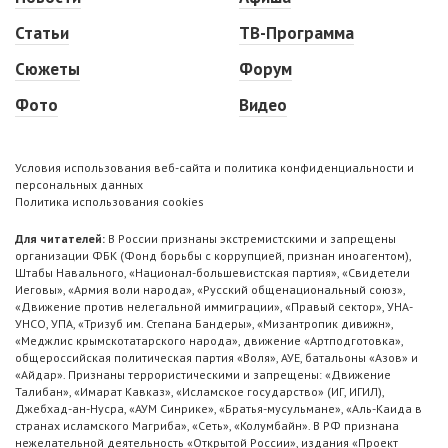
Статьи
ТВ-Программа
Сюжеты
Форум
Фото
Видео
Условия использования веб-сайта и политика конфиденциальности и
персональных данных
Политика использования cookies
Для читателей:
В России признаны экстремистскими и запрещены
организации ФБК (Фонд борьбы с коррупцией, признан иноагентом),
Штабы Навального, «Национал-большевистская партия», «Свидетели
Иеговы», «Армия воли народа», «Русский общенациональный союз»,
«Движение против нелегальной иммиграции», «Правый сектор», УНА-
УНСО, УПА, «Тризуб им. Степана Бандеры», «Мизантропик дивижн»,
«Меджлис крымскотатарского народа», движение «Артподготовка»,
общероссийская политическая партия «Воля», АУЕ, батальоны «Азов» и
«Айдар». Признаны террористическими и запрещены: «Движение
Талибан», «Имарат Кавказ», «Исламское государство» (ИГ, ИГИЛ),
Джебхад-ан-Нусра, «АУМ Синрике», «Братья-мусульмане», «Аль-Каида в
странах исламского Магриба», «Сеть», «Колумбайн». В РФ признана
нежелательной деятельность «Открытой России», издания «Проект