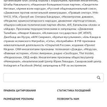
организации ФБК (Фонд борьбы с коррупцией, признан иноагентом),
Штабы Навального, «Национал-большевистская партия», «Свидетели
Иеговы», «Армия воли народа», «Русский общенациональный союз»,
«Движение против нелегальной иммиграции», «Правый сектор», УНА-
УНСО, УПА, «Тризуб им. Степана Бандеры», «Мизантропик дивижн»,
«Меджлис крымскотатарского народа», движение «Артподготовка»,
общероссийская политическая партия «Воля», АУЕ, батальоны «Азов» и
«Айдар». Признаны террористическими и запрещены: «Движение
Талибан», «Имарат Кавказ», «Исламское государство» (ИГ, ИГИЛ),
Джебхад-ан-Нусра, «АУМ Синрике», «Братья-мусульмане», «Аль-Каида в
странах исламского Магриба», «Сеть», «Колумбайн». В РФ признана
нежелательной деятельность «Открытой России», издания «Проект
Медиа». СМИ-иноагентами признаны: телеканал «Дождь», «Медуза»,
«Важные истории», «Голос Америки», радио «Свобода», The Insider,
«Медиазона», ОВД-инфо. Иноагентами признаны общество/центр
«Мемориал», «Аналитический Центр Юрия Левады», Сахаровский центр.
Instagram и Facebook (Metа) запрещены в РФ за экстремизм.
ПРАВИЛА ЦИТИРОВАНИЯ
СТАТИСТИКА ПОСЕЩЕНИЙ
РАЗМЕЩЕНИЕ РЕКЛАМЫ
ПОЗВОНИТЬ НАМ