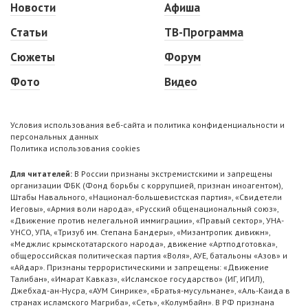
Новости
Афиша
Статьи
ТВ-Программа
Сюжеты
Форум
Фото
Видео
Условия использования веб-сайта и политика конфиденциальности и
персональных данных
Политика использования cookies
Для читателей:
В России признаны экстремистскими и запрещены
организации ФБК (Фонд борьбы с коррупцией, признан иноагентом),
Штабы Навального, «Национал-большевистская партия», «Свидетели
Иеговы», «Армия воли народа», «Русский общенациональный союз»,
«Движение против нелегальной иммиграции», «Правый сектор», УНА-
УНСО, УПА, «Тризуб им. Степана Бандеры», «Мизантропик дивижн»,
«Меджлис крымскотатарского народа», движение «Артподготовка»,
общероссийская политическая партия «Воля», АУЕ, батальоны «Азов» и
«Айдар». Признаны террористическими и запрещены: «Движение
Талибан», «Имарат Кавказ», «Исламское государство» (ИГ, ИГИЛ),
Джебхад-ан-Нусра, «АУМ Синрике», «Братья-мусульмане», «Аль-Каида в
странах исламского Магриба», «Сеть», «Колумбайн». В РФ признана