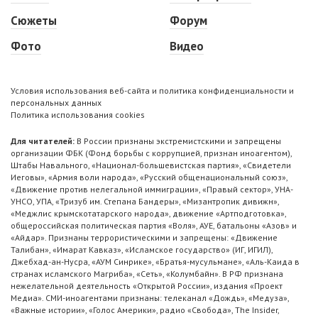
Сюжеты
Форум
Фото
Видео
Условия использования веб-сайта и политика конфиденциальности и
персональных данных
Политика использования cookies
Для читателей:
В России признаны экстремистскими и запрещены
организации ФБК (Фонд борьбы с коррупцией, признан иноагентом),
Штабы Навального, «Национал-большевистская партия», «Свидетели
Иеговы», «Армия воли народа», «Русский общенациональный союз»,
«Движение против нелегальной иммиграции», «Правый сектор», УНА-
УНСО, УПА, «Тризуб им. Степана Бандеры», «Мизантропик дивижн»,
«Меджлис крымскотатарского народа», движение «Артподготовка»,
общероссийская политическая партия «Воля», АУЕ, батальоны «Азов» и
«Айдар». Признаны террористическими и запрещены: «Движение
Талибан», «Имарат Кавказ», «Исламское государство» (ИГ, ИГИЛ),
Джебхад-ан-Нусра, «АУМ Синрике», «Братья-мусульмане», «Аль-Каида в
странах исламского Магриба», «Сеть», «Колумбайн». В РФ признана
нежелательной деятельность «Открытой России», издания «Проект
Медиа». СМИ-иноагентами признаны: телеканал «Дождь», «Медуза»,
«Важные истории», «Голос Америки», радио «Свобода», The Insider,