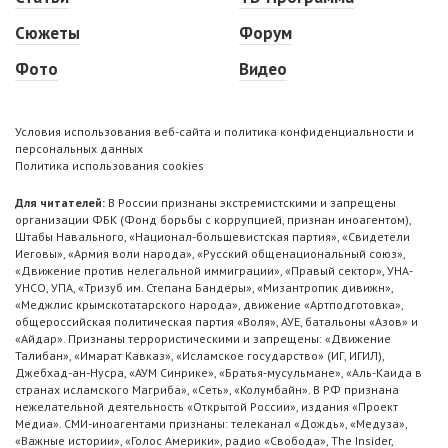
Сюжеты
Форум
Фото
Видео
Условия использования веб-сайта и политика конфиденциальности и
персональных данных
Политика использования cookies
Для читателей:
В России признаны экстремистскими и запрещены
организации ФБК (Фонд борьбы с коррупцией, признан иноагентом),
Штабы Навального, «Национал-большевистская партия», «Свидетели
Иеговы», «Армия воли народа», «Русский общенациональный союз»,
«Движение против нелегальной иммиграции», «Правый сектор», УНА-
УНСО, УПА, «Тризуб им. Степана Бандеры», «Мизантропик дивижн»,
«Меджлис крымскотатарского народа», движение «Артподготовка»,
общероссийская политическая партия «Воля», АУЕ, батальоны «Азов» и
«Айдар». Признаны террористическими и запрещены: «Движение
Талибан», «Имарат Кавказ», «Исламское государство» (ИГ, ИГИЛ),
Джебхад-ан-Нусра, «АУМ Синрике», «Братья-мусульмане», «Аль-Каида в
странах исламского Магриба», «Сеть», «Колумбайн». В РФ признана
нежелательной деятельность «Открытой России», издания «Проект
Медиа». СМИ-иноагентами признаны: телеканал «Дождь», «Медуза»,
«Важные истории», «Голос Америки», радио «Свобода», The Insider,