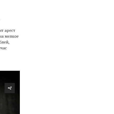
а
ит арест
 на мелкое
блей,
йчас