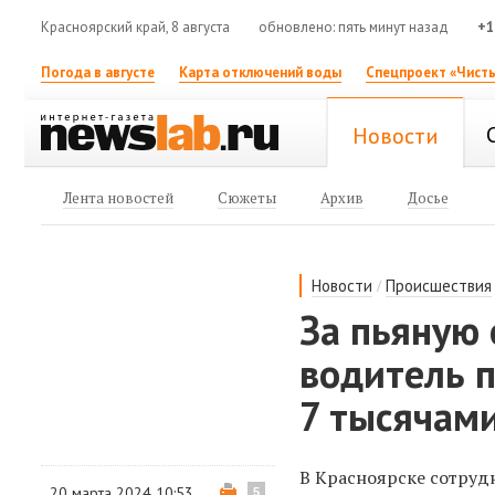
Красноярский край, 8 августа
обновлено: пять минут назад
+1
Погода в августе
Карта отключений воды
Спецпроект «Чисты
Новости
Лента новостей
Сюжеты
Архив
Досье
/
Новости
Происшествия
За пьяную 
водитель п
7 тысячами
В Красноярске сотруд
20 марта 2024 10:53
5