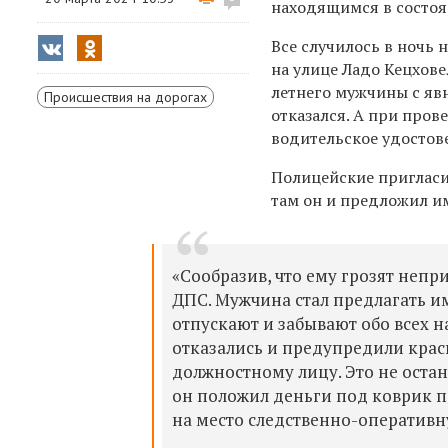
находящимся в состоя
Все случилось в ночь 
на улице Ладо Кецхов
летнего мужчины с яв
Происшествия на дорогах
отказался. А при пров
водительское удостов
Полицейские пригласи
там он и предложил им
«Сообразив, что ему грозят непр
ДПС. Мужчина стал предлагать им
отпускают и забывают обо всех 
отказались и предупредили красн
должностному лицу. Это не оста
он положил деньги под коврик п
на место следственно-оперативну