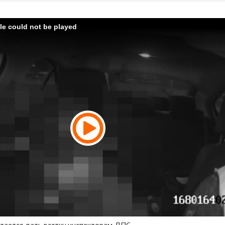
ile could not be played
тается дать взятку инспекторам ДПС