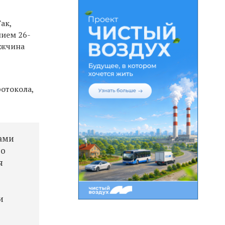
ак,
нием 26-
ужчина
отокола,
ками
го
я
и