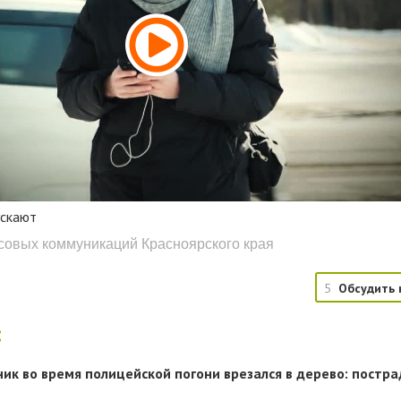
ускают
ссовых коммуникаций Красноярского края
5
Обсудить 
:
ик во время полицейской погони врезался в дерево: постр