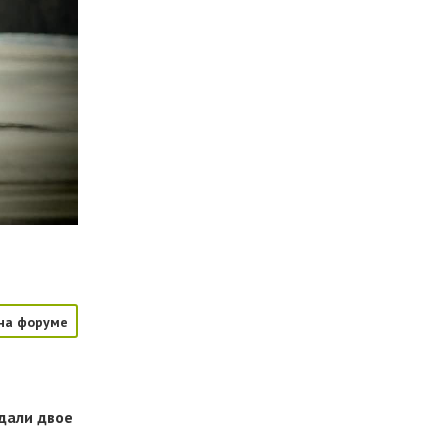
на форуме
адали двое