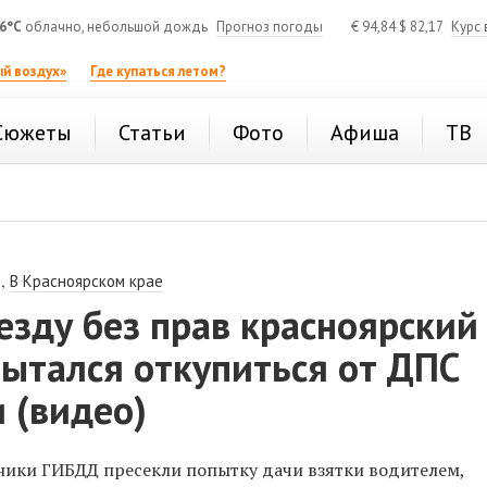
6°C
облачно, небольшой дождь
Прогноз погоды
€
94,84
$
82,17
Курс 
й воздух»
Где купаться летом?
Сюжеты
Статьи
Фото
Афиша
ТВ
,
В Красноярском крае
езду без прав красноярский
ытался откупиться от ДПС
 (видео)
ники ГИБДД пресекли попытку дачи взятки водителем,