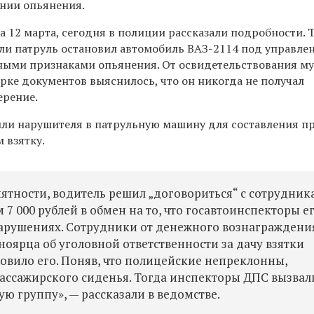
нии опьянения.
на 12 марта, сегодня в полиции рассказали подробности. Т
ели патруль остановил автомобиль ВАЗ-2114 под управле
ными признаками опьянения. От освидетельствования м
ерке документов выяснилось, что он никогда не получал
ерение.
ли нарушителя в патрульную машину для составления пр
 взятку.
иятности, водитель решил „договориться“ с сотрудни
 7 000 рублей в обмен на то, что госавтоинспекторы е
нарушениях. Сотрудники от денежного вознаграждени
оярца об уголовной ответственности за дачу взятки
новило его. Поняв, что полицейские непреклонны,
ассажирского сиденья. Тогда инспекторы ДПС вызвал
ю группу», — рассказали в ведомстве.