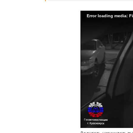
Error loading media: F
Водитель-нарушитель пы