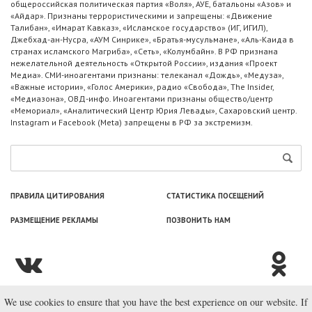
общероссийская политическая партия «Воля», АУЕ, батальоны «Азов» и
«Айдар». Признаны террористическими и запрещены: «Движение
Талибан», «Имарат Кавказ», «Исламское государство» (ИГ, ИГИЛ),
Джебхад-ан-Нусра, «АУМ Синрике», «Братья-мусульмане», «Аль-Каида в
странах исламского Магриба», «Сеть», «Колумбайн». В РФ признана
нежелательной деятельность «Открытой России», издания «Проект
Медиа». СМИ-иноагентами признаны: телеканал «Дождь», «Медуза»,
«Важные истории», «Голос Америки», радио «Свобода», The Insider,
«Медиазона», ОВД-инфо. Иноагентами признаны общество/центр
«Мемориал», «Аналитический Центр Юрия Левады», Сахаровский центр.
Instagram и Facebook (Metа) запрещены в РФ за экстремизм.
ПРАВИЛА ЦИТИРОВАНИЯ
СТАТИСТИКА ПОСЕЩЕНИЙ
РАЗМЕЩЕНИЕ РЕКЛАМЫ
ПОЗВОНИТЬ НАМ
We use cookies to ensure that you have the best experience on our website. If
© ООО «Лаборатория Новоcтей», 2003—2026.