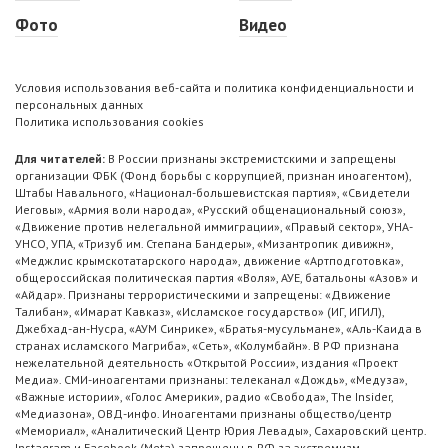
Фото
Видео
Условия использования веб-сайта и политика конфиденциальности и
персональных данных
Политика использования cookies
Для читателей:
В России признаны экстремистскими и запрещены
организации ФБК (Фонд борьбы с коррупцией, признан иноагентом),
Штабы Навального, «Национал-большевистская партия», «Свидетели
Иеговы», «Армия воли народа», «Русский общенациональный союз»,
«Движение против нелегальной иммиграции», «Правый сектор», УНА-
УНСО, УПА, «Тризуб им. Степана Бандеры», «Мизантропик дивижн»,
«Меджлис крымскотатарского народа», движение «Артподготовка»,
общероссийская политическая партия «Воля», АУЕ, батальоны «Азов» и
«Айдар». Признаны террористическими и запрещены: «Движение
Талибан», «Имарат Кавказ», «Исламское государство» (ИГ, ИГИЛ),
Джебхад-ан-Нусра, «АУМ Синрике», «Братья-мусульмане», «Аль-Каида в
странах исламского Магриба», «Сеть», «Колумбайн». В РФ признана
нежелательной деятельность «Открытой России», издания «Проект
Медиа». СМИ-иноагентами признаны: телеканал «Дождь», «Медуза»,
«Важные истории», «Голос Америки», радио «Свобода», The Insider,
«Медиазона», ОВД-инфо. Иноагентами признаны общество/центр
«Мемориал», «Аналитический Центр Юрия Левады», Сахаровский центр.
Instagram и Facebook (Metа) запрещены в РФ за экстремизм.