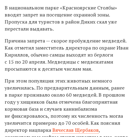
В национальном парке «Красноярские Столбы»
вводят запрет на посещение охранной зоны.
Пропуска для туристов в район Диких скал уже
перестали выдавать.
Причина запрета — скорое пробуждение медведей.
Как отметил заместитель директора по охране Иван
Кириллов, обычно самцы выходят из берлоги
с 15 по 20 апреля. Медведицы с медвежатами
просыпаются к десятым числам мая.
При этом популяция этих животных немного
увеличилась. По предварительным данным, ранее
в парке проживало около 60 медведей. В прошлом
году у хищников была отмечена благоприятная
кормовая база и случаев каннибализма
не фиксировалось, поэтому их численность могла
увеличится примерно до 70 особей. Как пояснил
директор нацпарка
Вячеслав Щербаков
,
окончательные цифры станут известны в мае, когда