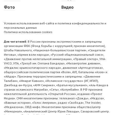
Фото
Видео
Условия использования веб-сайта и политика конфиденциальности и
персональных данных
Политика использования cookies
Для читателей:
В России признаны экстремистскими и запрещены
организации ФБК (Фонд борьбы с коррупцией, признан иноагентом),
Штабы Навального, «Национал-большевистская партия», «Свидетели
Иеговы», «Армия воли народа», «Русский общенациональный союз»,
«Движение против нелегальной иммиграции», «Правый сектор», УНА-
УНСО, УПА, «Тризуб им. Степана Бандеры», «Мизантропик дивижн»,
«Меджлис крымскотатарского народа», движение «Артподготовка»,
общероссийская политическая партия «Воля», АУЕ, батальоны «Азов» и
«Айдар». Признаны террористическими и запрещены: «Движение
Талибан», «Имарат Кавказ», «Исламское государство» (ИГ, ИГИЛ),
Джебхад-ан-Нусра, «АУМ Синрике», «Братья-мусульмане», «Аль-Каида в
странах исламского Магриба», «Сеть», «Колумбайн». В РФ признана
нежелательной деятельность «Открытой России», издания «Проект
Медиа». СМИ-иноагентами признаны: телеканал «Дождь», «Медуза»,
«Важные истории», «Голос Америки», радио «Свобода», The Insider,
«Медиазона», ОВД-инфо. Иноагентами признаны общество/центр
«Мемориал», «Аналитический Центр Юрия Левады», Сахаровский центр.