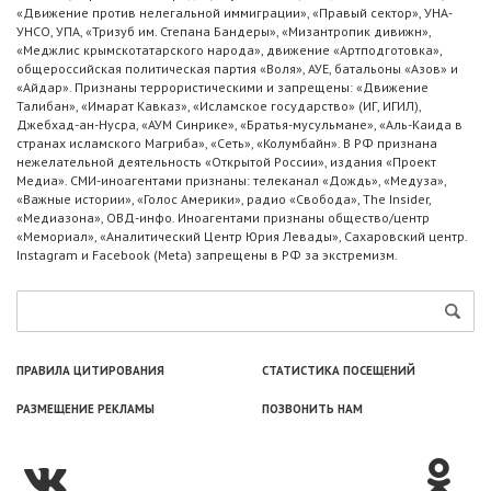
«Движение против нелегальной иммиграции», «Правый сектор», УНА-
УНСО, УПА, «Тризуб им. Степана Бандеры», «Мизантропик дивижн»,
«Меджлис крымскотатарского народа», движение «Артподготовка»,
общероссийская политическая партия «Воля», АУЕ, батальоны «Азов» и
«Айдар». Признаны террористическими и запрещены: «Движение
Талибан», «Имарат Кавказ», «Исламское государство» (ИГ, ИГИЛ),
Джебхад-ан-Нусра, «АУМ Синрике», «Братья-мусульмане», «Аль-Каида в
странах исламского Магриба», «Сеть», «Колумбайн». В РФ признана
нежелательной деятельность «Открытой России», издания «Проект
Медиа». СМИ-иноагентами признаны: телеканал «Дождь», «Медуза»,
«Важные истории», «Голос Америки», радио «Свобода», The Insider,
«Медиазона», ОВД-инфо. Иноагентами признаны общество/центр
«Мемориал», «Аналитический Центр Юрия Левады», Сахаровский центр.
Instagram и Facebook (Metа) запрещены в РФ за экстремизм.
ПРАВИЛА ЦИТИРОВАНИЯ
СТАТИСТИКА ПОСЕЩЕНИЙ
РАЗМЕЩЕНИЕ РЕКЛАМЫ
ПОЗВОНИТЬ НАМ