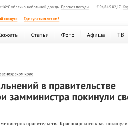
+16°C
облачно, небольшой дождь
Прогноз погоды
€
94,84
$
82,17
Ку
й воздух»
Где купаться летом?
Сюжеты
Статьи
Фото
Афиша
ТВ
расноярском крае
льнений в правительстве
ри замминистра покинули с
я министров правительства Красноярского края покинули