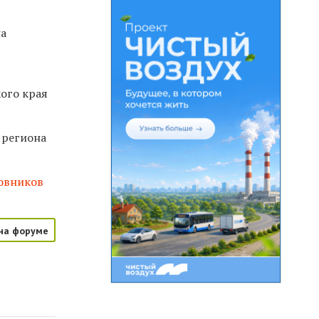
на
ого края
 региона
овников
на форуме