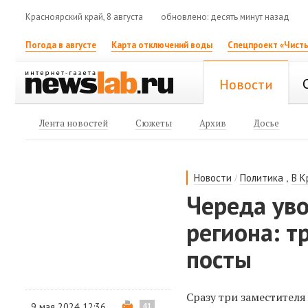
Красноярский край, 8 августа
обновлено: десять минут назад
Погода в августе
Карта отключений воды
Спецпроект «Чисты
Новости
Лента новостей
Сюжеты
Архив
Досье
/
,
Новости
Политика
В К
Череда уво
региона: т
посты
Сразу три заместител
9 мая 2024 12:36
41