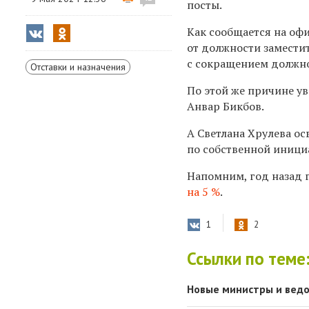
посты.
Как сообщается на оф
от должности замести
с сокращением должно
Отставки и назначения
По этой же причине у
Анвар Бикбов.
А Светлана Хрулева о
по собственной иници
Напомним, год назад 
на 5 %
.
1
2
Ссылки по теме
Новые министры и ведо