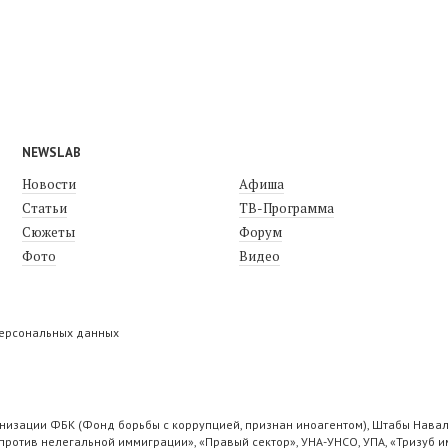
NEWSLAB
Новости
Афиша
Статьи
ТВ-Программа
Сюжеты
Форум
Фото
Видео
персональных данных
низации ФБК (Фонд борьбы с коррупцией, признан иноагентом), Штабы Навал
ротив нелегальной иммиграции», «Правый сектор», УНА-УНСО, УПА, «Тризуб и