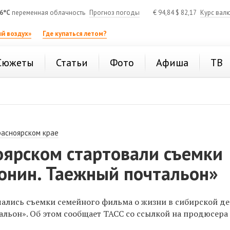
6°C
переменная облачность
Прогноз погоды
€
94,84
$
82,17
Курс вал
й воздух»
Где купаться летом?
Сюжеты
Статьи
Фото
Афиша
ТВ
расноярском крае
оярском стартовали съемки
Ронин. Таежный почтальон»
ались съемки семейного фильма о жизни в сибирской д
альон»
. Об этом сообщает ТАСС со ссылкой на продюсера