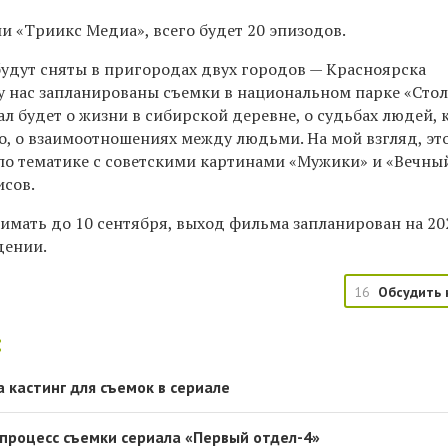
и «Триикс Медиа», всего будет 20 эпизодов.
будут сняты в пригородах двух городов — Красноярска
 у нас запланированы съемки в национальном парке «Сто
иал будет о жизни в сибирской деревне, о судьбах людей,
но, о взаимоотношениях между людьми. На мой взгляд, эт
по тематике с советскими картинами «Мужики» и «Вечный
исов.
имать до 10 сентября, выход фильма запланирован на 20
дении.
16
Обсудить 
:
 кастинг для съемок в сериале
процесс съемки сериала «Первый отдел-4»