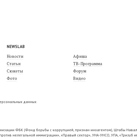
NEWSLAB
Новости
Афиша
Статьи
ТВ-Программа
Сюжеты
Форум
Фото
Видео
персональных данных
низации ФБК (Фонд борьбы с коррупцией, признан иноагентом), Штабы Навал
ротив нелегальной иммиграции», «Правый сектор», УНА-УНСО, УПА, «Тризуб и