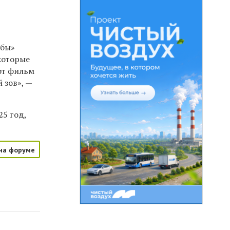
лбы»
 которые
от фильм
 зов», —
25 год,
на форуме