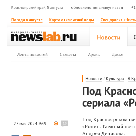
Красноярский край, 8 августа
обновлено: пять минут назад
+1
Погода в августе
Карта отключений воды
Спецпроект «Чисты
Новости
Лента новостей
Сюжеты
Архив
Досье
/
,
Новости
Культура
В К
Под Красн
сериала «
Под Красноярском нач
27 мая 2024 9:39
16
«Ронин. Таежный почт
Андрея Денисова.