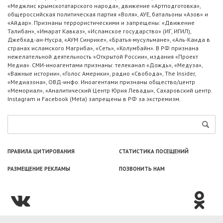
«Меджлис крымскотатарского народа», движение «Артподготовка»,
общероссийская политическая партия «Воля», АУЕ, батальоны «Азов» и
«Айдар». Признаны террористическими и запрещены: «Движение
Талибан», «Имарат Кавказ», «Исламское государство» (ИГ, ИГИЛ),
Джебхад-ан-Нусра, «АУМ Синрике», «Братья-мусульмане», «Аль-Каида в
странах исламского Магриба», «Сеть», «Колумбайн». В РФ признана
нежелательной деятельность «Открытой России», издания «Проект
Медиа». СМИ-иноагентами признаны: телеканал «Дождь», «Медуза»,
«Важные истории», «Голос Америки», радио «Свобода», The Insider,
«Медиазона», ОВД-инфо. Иноагентами признаны общество/центр
«Мемориал», «Аналитический Центр Юрия Левады», Сахаровский центр.
Instagram и Facebook (Metа) запрещены в РФ за экстремизм.
ПРАВИЛА ЦИТИРОВАНИЯ
СТАТИСТИКА ПОСЕЩЕНИЙ
РАЗМЕЩЕНИЕ РЕКЛАМЫ
ПОЗВОНИТЬ НАМ