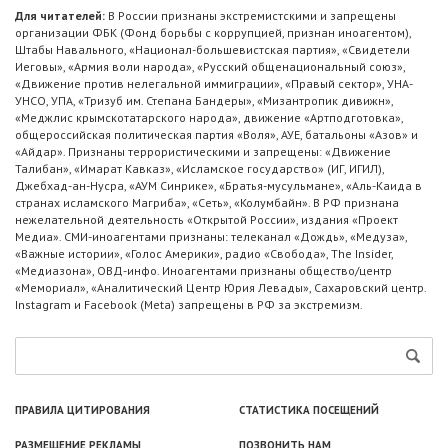
Для читателей:
В России признаны экстремистскими и запрещены
организации ФБК (Фонд борьбы с коррупцией, признан иноагентом),
Штабы Навального, «Национал-большевистская партия», «Свидетели
Иеговы», «Армия воли народа», «Русский общенациональный союз»,
«Движение против нелегальной иммиграции», «Правый сектор», УНА-
УНСО, УПА, «Тризуб им. Степана Бандеры», «Мизантропик дивижн»,
«Меджлис крымскотатарского народа», движение «Артподготовка»,
общероссийская политическая партия «Воля», АУЕ, батальоны «Азов» и
«Айдар». Признаны террористическими и запрещены: «Движение
Талибан», «Имарат Кавказ», «Исламское государство» (ИГ, ИГИЛ),
Джебхад-ан-Нусра, «АУМ Синрике», «Братья-мусульмане», «Аль-Каида в
странах исламского Магриба», «Сеть», «Колумбайн». В РФ признана
нежелательной деятельность «Открытой России», издания «Проект
Медиа». СМИ-иноагентами признаны: телеканал «Дождь», «Медуза»,
«Важные истории», «Голос Америки», радио «Свобода», The Insider,
«Медиазона», ОВД-инфо. Иноагентами признаны общество/центр
«Мемориал», «Аналитический Центр Юрия Левады», Сахаровский центр.
Instagram и Facebook (Metа) запрещены в РФ за экстремизм.
ПРАВИЛА ЦИТИРОВАНИЯ
СТАТИСТИКА ПОСЕЩЕНИЙ
РАЗМЕЩЕНИЕ РЕКЛАМЫ
ПОЗВОНИТЬ НАМ