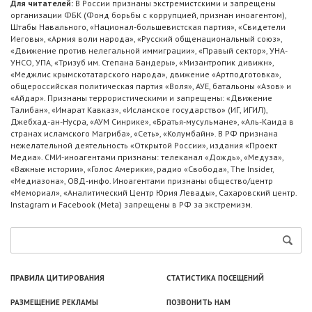
Для читателей:
В России признаны экстремистскими и запрещены
организации ФБК (Фонд борьбы с коррупцией, признан иноагентом),
Штабы Навального, «Национал-большевистская партия», «Свидетели
Иеговы», «Армия воли народа», «Русский общенациональный союз»,
«Движение против нелегальной иммиграции», «Правый сектор», УНА-
УНСО, УПА, «Тризуб им. Степана Бандеры», «Мизантропик дивижн»,
«Меджлис крымскотатарского народа», движение «Артподготовка»,
общероссийская политическая партия «Воля», АУЕ, батальоны «Азов» и
«Айдар». Признаны террористическими и запрещены: «Движение
Талибан», «Имарат Кавказ», «Исламское государство» (ИГ, ИГИЛ),
Джебхад-ан-Нусра, «АУМ Синрике», «Братья-мусульмане», «Аль-Каида в
странах исламского Магриба», «Сеть», «Колумбайн». В РФ признана
нежелательной деятельность «Открытой России», издания «Проект
Медиа». СМИ-иноагентами признаны: телеканал «Дождь», «Медуза»,
«Важные истории», «Голос Америки», радио «Свобода», The Insider,
«Медиазона», ОВД-инфо. Иноагентами признаны общество/центр
«Мемориал», «Аналитический Центр Юрия Левады», Сахаровский центр.
Instagram и Facebook (Metа) запрещены в РФ за экстремизм.
ПРАВИЛА ЦИТИРОВАНИЯ
СТАТИСТИКА ПОСЕЩЕНИЙ
РАЗМЕЩЕНИЕ РЕКЛАМЫ
ПОЗВОНИТЬ НАМ