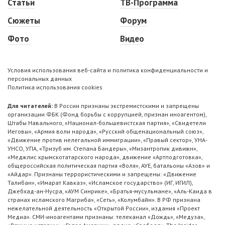
Статьи
ТВ-Программа
Сюжеты
Форум
Фото
Видео
Условия использования веб-сайта и политика конфиденциальности и
персональных данных
Политика использования cookies
Для читателей:
В России признаны экстремистскими и запрещены
организации ФБК (Фонд борьбы с коррупцией, признан иноагентом),
Штабы Навального, «Национал-большевистская партия», «Свидетели
Иеговы», «Армия воли народа», «Русский общенациональный союз»,
«Движение против нелегальной иммиграции», «Правый сектор», УНА-
УНСО, УПА, «Тризуб им. Степана Бандеры», «Мизантропик дивижн»,
«Меджлис крымскотатарского народа», движение «Артподготовка»,
общероссийская политическая партия «Воля», АУЕ, батальоны «Азов» и
«Айдар». Признаны террористическими и запрещены: «Движение
Талибан», «Имарат Кавказ», «Исламское государство» (ИГ, ИГИЛ),
Джебхад-ан-Нусра, «АУМ Синрике», «Братья-мусульмане», «Аль-Каида в
странах исламского Магриба», «Сеть», «Колумбайн». В РФ признана
нежелательной деятельность «Открытой России», издания «Проект
Медиа». СМИ-иноагентами признаны: телеканал «Дождь», «Медуза»,