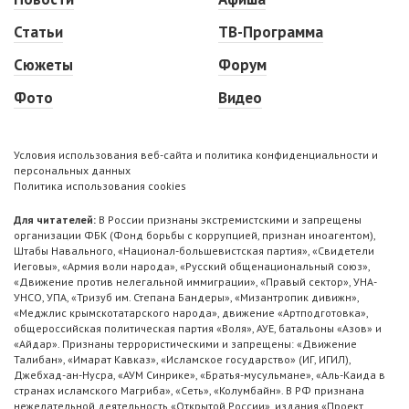
Статьи
ТВ-Программа
Сюжеты
Форум
Фото
Видео
Условия использования веб-сайта и политика конфиденциальности и
персональных данных
Политика использования cookies
Для читателей:
В России признаны экстремистскими и запрещены
организации ФБК (Фонд борьбы с коррупцией, признан иноагентом),
Штабы Навального, «Национал-большевистская партия», «Свидетели
Иеговы», «Армия воли народа», «Русский общенациональный союз»,
«Движение против нелегальной иммиграции», «Правый сектор», УНА-
УНСО, УПА, «Тризуб им. Степана Бандеры», «Мизантропик дивижн»,
«Меджлис крымскотатарского народа», движение «Артподготовка»,
общероссийская политическая партия «Воля», АУЕ, батальоны «Азов» и
«Айдар». Признаны террористическими и запрещены: «Движение
Талибан», «Имарат Кавказ», «Исламское государство» (ИГ, ИГИЛ),
Джебхад-ан-Нусра, «АУМ Синрике», «Братья-мусульмане», «Аль-Каида в
странах исламского Магриба», «Сеть», «Колумбайн». В РФ признана
нежелательной деятельность «Открытой России», издания «Проект