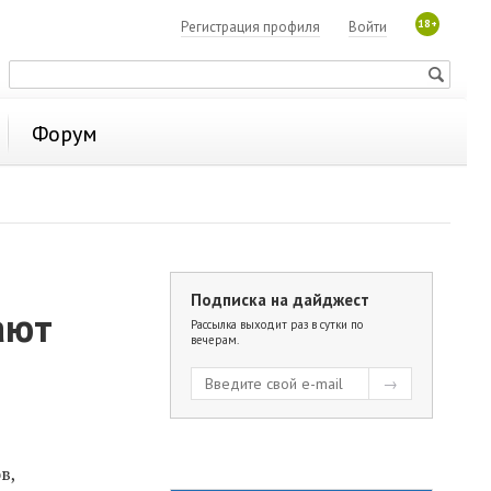
18+
Регистрация профиля
Войти
Форум
Подписка на дайджест
ают
Рассылка выходит раз в сутки по
вечерам.
в,