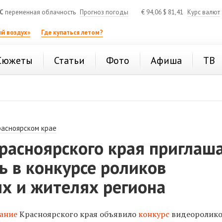
C
переменная облачность
Прогноз погоды
€
94,06
$
81,41
Курс валют
й воздух»
Где купаться летом?
Сюжеты
Статьи
Фото
Афиша
ТВ
расноярском крае
расноярского края приглаш
ь в конкурсе роликов
х и жителях региона
ание
Красноярского края объявило
конкурс
видеоролико