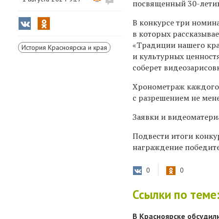
посвященный 30-лети
В конкурсе три номина
в которых рассказывае
«Традиции нашего кра
История Красноярска и края
и культурных ценност
соберет видеозарисов
Хронометраж каждого 
с разрешением не мене
Заявки и видеоматериа
Подвести итоги конкур
награждение победите
0
0
Ссылки по теме
В Красноярске обсудил