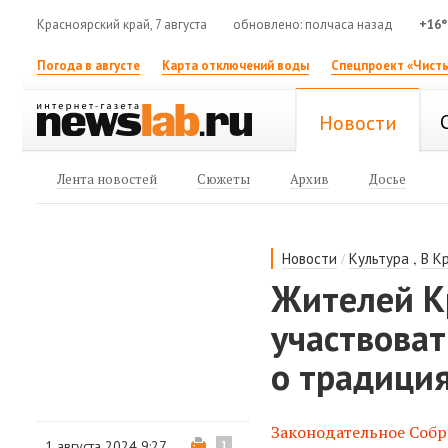
Красноярский край, 7 августа
обновлено: полчаса назад
+16°
Погода в августе
Карта отключений воды
Спецпроект «Чисты
Новости
Лента новостей
Сюжеты
Архив
Досье
/
,
Новости
Культура
В К
Жителей К
участвоват
о традиция
Законодательное Собр
1 августа 2024 9:27
1