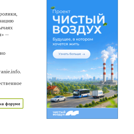
ролики,
инацию
ычаях
я» —
жно
nie.info.
ественное
на форуме