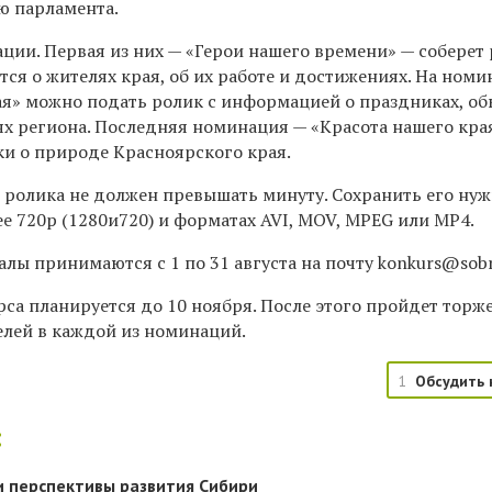
ю парламента.
ции. Первая из них — «Герои нашего времени» — соберет 
тся о жителях края, об их работе и достижениях. На ном
я» можно подать ролик с информацией о праздниках, об
ях региона. Последняя номинация — «Красота нашего кра
ки о природе Красноярского края.
ролика не должен превышать минуту. Сохранить его ну
е 720p (1280и720) и форматах AVI, MOV, MPEG или MP4.
лы принимаются с 1 по 31 августа на почту konkurs@sobra
са планируется до 10 ноября. После этого пройдет торж
лей в каждой из номинаций.
1
Обсудить 
:
и перспективы развития Сибири