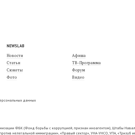
NEWSLAB
Новости
Афиша
Статьи
ТВ-Программа
Сюжеты
Форум
Фото
Видео
персональных данных
низации ФБК (Фонд борьбы с коррупцией, признан иноагентом), Штабы Навал
ротив нелегальной иммиграции», «Правый сектор», УНА-УНСО, УПА, «Тризуб и