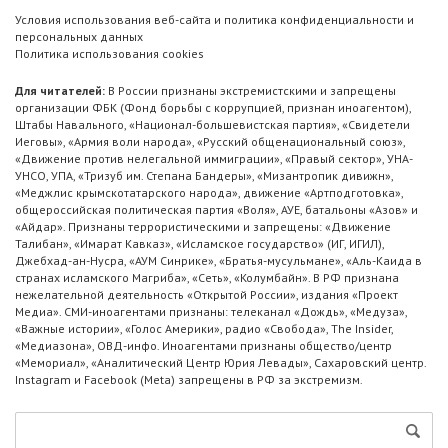
Условия использования веб-сайта и политика конфиденциальности и
персональных данных
Политика использования cookies
Для читателей:
В России признаны экстремистскими и запрещены
организации ФБК (Фонд борьбы с коррупцией, признан иноагентом),
Штабы Навального, «Национал-большевистская партия», «Свидетели
Иеговы», «Армия воли народа», «Русский общенациональный союз»,
«Движение против нелегальной иммиграции», «Правый сектор», УНА-
УНСО, УПА, «Тризуб им. Степана Бандеры», «Мизантропик дивижн»,
«Меджлис крымскотатарского народа», движение «Артподготовка»,
общероссийская политическая партия «Воля», АУЕ, батальоны «Азов» и
«Айдар». Признаны террористическими и запрещены: «Движение
Талибан», «Имарат Кавказ», «Исламское государство» (ИГ, ИГИЛ),
Джебхад-ан-Нусра, «АУМ Синрике», «Братья-мусульмане», «Аль-Каида в
странах исламского Магриба», «Сеть», «Колумбайн». В РФ признана
нежелательной деятельность «Открытой России», издания «Проект
Медиа». СМИ-иноагентами признаны: телеканал «Дождь», «Медуза»,
«Важные истории», «Голос Америки», радио «Свобода», The Insider,
«Медиазона», ОВД-инфо. Иноагентами признаны общество/центр
«Мемориал», «Аналитический Центр Юрия Левады», Сахаровский центр.
Instagram и Facebook (Metа) запрещены в РФ за экстремизм.