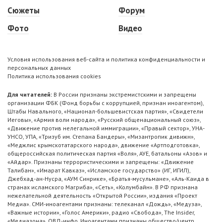
Сюжеты
Форум
Фото
Видео
Условия использования веб-сайта и политика конфиденциальности и
персональных данных
Политика использования cookies
Для читателей:
В России признаны экстремистскими и запрещены
организации ФБК (Фонд борьбы с коррупцией, признан иноагентом),
Штабы Навального, «Национал-большевистская партия», «Свидетели
Иеговы», «Армия воли народа», «Русский общенациональный союз»,
«Движение против нелегальной иммиграции», «Правый сектор», УНА-
УНСО, УПА, «Тризуб им. Степана Бандеры», «Мизантропик дивижн»,
«Меджлис крымскотатарского народа», движение «Артподготовка»,
общероссийская политическая партия «Воля», АУЕ, батальоны «Азов» и
«Айдар». Признаны террористическими и запрещены: «Движение
Талибан», «Имарат Кавказ», «Исламское государство» (ИГ, ИГИЛ),
Джебхад-ан-Нусра, «АУМ Синрике», «Братья-мусульмане», «Аль-Каида в
странах исламского Магриба», «Сеть», «Колумбайн». В РФ признана
нежелательной деятельность «Открытой России», издания «Проект
Медиа». СМИ-иноагентами признаны: телеканал «Дождь», «Медуза»,
«Важные истории», «Голос Америки», радио «Свобода», The Insider,
«Медиазона», ОВД-инфо. Иноагентами признаны общество/центр