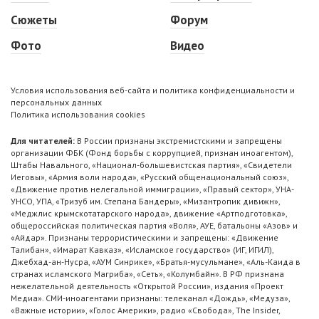
Сюжеты
Форум
Фото
Видео
Условия использования веб-сайта и политика конфиденциальности и
персональных данных
Политика использования cookies
Для читателей:
В России признаны экстремистскими и запрещены
организации ФБК (Фонд борьбы с коррупцией, признан иноагентом),
Штабы Навального, «Национал-большевистская партия», «Свидетели
Иеговы», «Армия воли народа», «Русский общенациональный союз»,
«Движение против нелегальной иммиграции», «Правый сектор», УНА-
УНСО, УПА, «Тризуб им. Степана Бандеры», «Мизантропик дивижн»,
«Меджлис крымскотатарского народа», движение «Артподготовка»,
общероссийская политическая партия «Воля», АУЕ, батальоны «Азов» и
«Айдар». Признаны террористическими и запрещены: «Движение
Талибан», «Имарат Кавказ», «Исламское государство» (ИГ, ИГИЛ),
Джебхад-ан-Нусра, «АУМ Синрике», «Братья-мусульмане», «Аль-Каида в
странах исламского Магриба», «Сеть», «Колумбайн». В РФ признана
нежелательной деятельность «Открытой России», издания «Проект
Медиа». СМИ-иноагентами признаны: телеканал «Дождь», «Медуза»,
«Важные истории», «Голос Америки», радио «Свобода», The Insider,