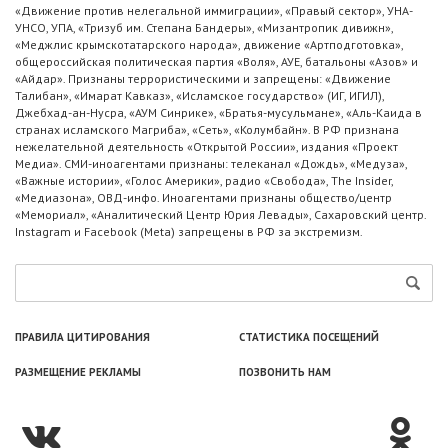
«Движение против нелегальной иммиграции», «Правый сектор», УНА-
УНСО, УПА, «Тризуб им. Степана Бандеры», «Мизантропик дивижн»,
«Меджлис крымскотатарского народа», движение «Артподготовка»,
общероссийская политическая партия «Воля», АУЕ, батальоны «Азов» и
«Айдар». Признаны террористическими и запрещены: «Движение
Талибан», «Имарат Кавказ», «Исламское государство» (ИГ, ИГИЛ),
Джебхад-ан-Нусра, «АУМ Синрике», «Братья-мусульмане», «Аль-Каида в
странах исламского Магриба», «Сеть», «Колумбайн». В РФ признана
нежелательной деятельность «Открытой России», издания «Проект
Медиа». СМИ-иноагентами признаны: телеканал «Дождь», «Медуза»,
«Важные истории», «Голос Америки», радио «Свобода», The Insider,
«Медиазона», ОВД-инфо. Иноагентами признаны общество/центр
«Мемориал», «Аналитический Центр Юрия Левады», Сахаровский центр.
Instagram и Facebook (Metа) запрещены в РФ за экстремизм.
ПРАВИЛА ЦИТИРОВАНИЯ
СТАТИСТИКА ПОСЕЩЕНИЙ
РАЗМЕЩЕНИЕ РЕКЛАМЫ
ПОЗВОНИТЬ НАМ